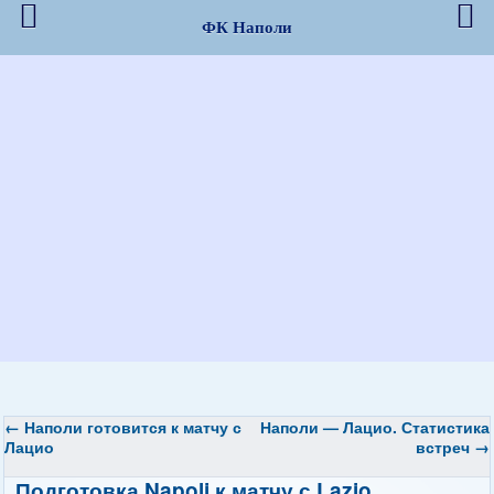
ФК Наполи
←
Наполи готовится к матчу с
Наполи — Лацио. Статистика
Лацио
встреч
→
Подготовка Napoli к матчу с Lazio