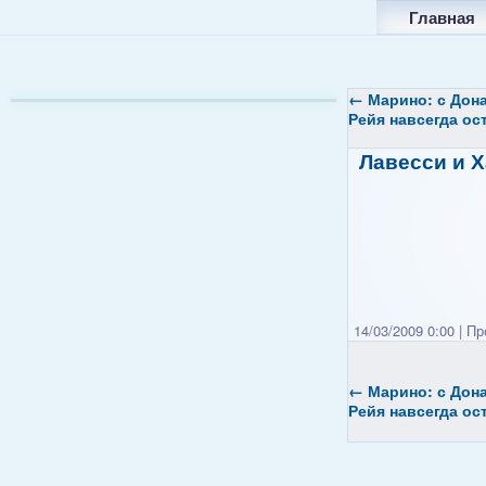
Главная
←
Марино: с Дон
Рейя навсегда ос
Лавесси и 
14/03/2009 0:00
|
Про
←
Марино: с Дон
Рейя навсегда ос