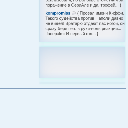
поражение в СериАле и да, трофей... }
kompromiss
{ Провал имени Киффи.
Такого судейства против Наполи давно
не видел! Вратарю отдают пас ногой, он
сразу берет его в руки-ноль реакции...
:facepalm: И первый гол... }