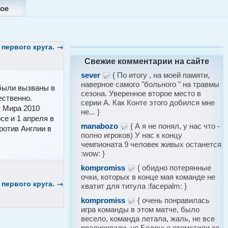
ое
 первого круга.
→
Свежие комментарии на сайте
sever
{ По итогу , на моей памяти,
наверное самого "больного " на травмы
были вызваны в
сезона. Уверенное второе место в
ественно.
серии А. Как Конте этого добился мне
у Мира 2010
не... }
се и 1 апреля в
manabozo
{ А я не понял, у нас что -
ротив Англии в
полно игроков) У нас к концу
чемпионата 9 человек живых останется
:wow: }
kompromiss
{ обидно потерянные
очки, которых в конце мая команде не
 первого круга.
→
хватит для титула :facepalm: }
kompromiss
{ очень понравилась
игра команды в этом матче, было
весело, команда летала, жаль, не все
реализовали, но Болонье отомстили за