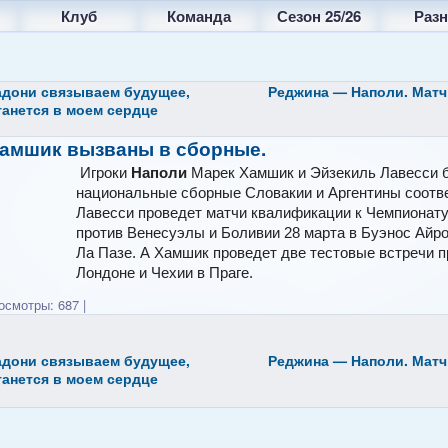
Клуб
Команда
Сезон 25/26
Разн
адони связываем будущее,
Реджина — Наполи. Матч
танется в моем сердце
Хамшик вызваны в сборные.
Игроки
Наполи
Марек Хамшик и Эйзекиль Лавесси 
национальные сборные Словакии и Аргентины соотв
Лавесси проведет матчи квалификации к Чемпионат
против Венесуэлы и Боливии 28 марта в Буэнос Айро
Ла Пазе. А Хамшик проведет две тестовые встречи п
Лондоне и Чехии в Праге.
смотры: 687
|
адони связываем будущее,
Реджина — Наполи. Матч
танется в моем сердце