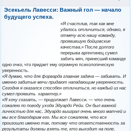
Эсекьель Лавесси: Важный гол — начало
будущего успеха.
«Я счастлив, так как мне
удалось отличиться, однако, я
отмечу всю нашу команду,
проявившую бойцовские
качества.»
После долгого
перерыва аргентинец сумел
забить мяч, принесший команде
одно очко, что придает ему огромную психологическую
уверенность.
«Я думаю, что для форварда главная задача — забивать. И
именно забитые мячи придают нападающим уверенность.
Сегодня я оказался способен отличиться, но каждый из нас
сумел проявить характер.»
«Я хочу сказать,
— продолжает Лавесси.
— что очень
сожалею по поводу ухода Эдуардо Рейи. Он был важной
личностью для нас, Эдуардо выиграл очень много матчей и
мы все благодарим его. Мы все сожалеем, что все
произошло именно так, потому что ответственность за
результаты должны взять те, кто выходит на поле.