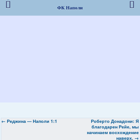
ФК Наполи
←
Реджина — Наполи 1:1
Роберто Донадони: Я
благодарен Рейе, мы
начинаем восхождение
наверх.
→