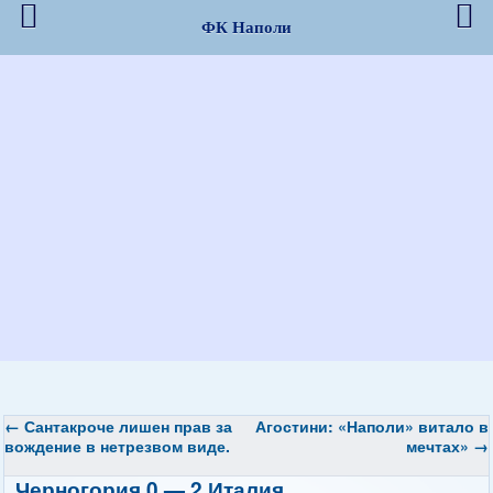
ФК Наполи
←
Сантакроче лишен прав за
Агостини: «Наполи» витало в
вождение в нетрезвом виде.
мечтах»
→
Черногория 0 — 2 Италия.