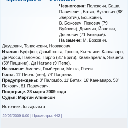
Черногория:
Полексич, Баша,
Павичевич, Батак, Вукчевич (88’
Зверотич), Бошкович,
В. Божович, Пекович (79’
Вуйович), Дринчич, Йоветич,
Дьялович (71’ Бекирай).
На замене:
М. Божович,
Джудович, Танасиевич, Новакович.
Италия:
Буффон; Дзамбротта, Гроссо, Кьеллини, Каннаваро,
Де Росси, Паломбо, Пирло (81’ Бриги), Квальярелла, Яквинта
(59’ Паццини), Ди Натале (9’ Пепе).
На замене
: Амелия, Гамберини, Мотта, Росси.
Голы:
11’ Пирло (пен), 74’ Паццини.
Предупреждены:
9’ Паломбо, 11’ Батак, 18’ Каннаваро, 53’
Пекович, 81’ Павичевич.
Подогрице. 28 марта 2009 года
Судья: Мартин Аткинсон
Источник: forzajuve.ru
29/03/2009 0:00
|
Просмотры: 442
|