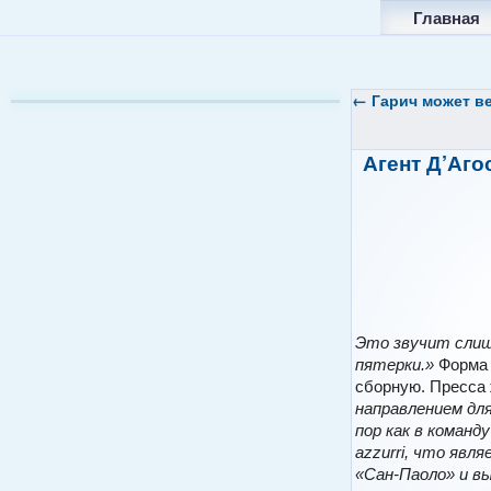
Главная
←
Гарич может ве
Агент Д’Аго
Это звучит слиш
пятерки.»
Форма 
сборную. Пресса ж
направлением для
пор как в коман
аzzurri, что явл
«Сан-Паоло» и в