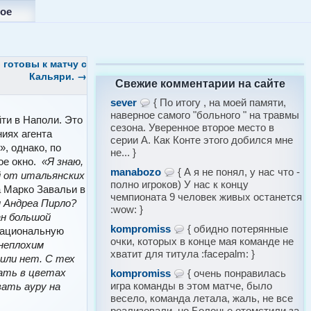
ое
 готовы к матчу с
Кальяри.
→
Свежие комментарии на сайте
sever
{ По итогу , на моей памяти,
наверное самого "больного " на травмы
ти в Наполи. Это
сезона. Уверенное второе место в
иях агента
серии А. Как Конте этого добился мне
», однако, по
не... }
ое окно.
«Я знаю,
manabozo
{ А я не понял, у нас что -
й от итальянских
полно игроков) У нас к концу
а Марко Завальи в
чемпионата 9 человек живых останется
 Андреа Пирло?
:wow: }
ан большой
kompromiss
{ обидно потерянные
национальную
очки, которых в конце мая команде не
неплохим
хватит для титула :facepalm: }
 или нет. С тех
пать в цветах
kompromiss
{ очень понравилась
игра команды в этом матче, было
вать ауру на
весело, команда летала, жаль, не все
реализовали, но Болонье отомстили за