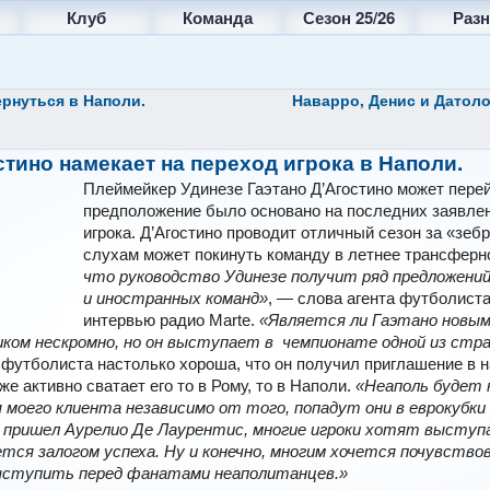
Клуб
Команда
Сезон 25/26
Разн
рнуться в Наполи.
Наварро, Денис и Датоло
стино намекает на переход игрока в Наполи.
Плеймейкер Удинезе Гаэтано Д’Агостино может перей
предположение было основано на последних заявлен
игрока. Д’Агостино проводит отличный сезон за «зебр
слухам может покинуть команду в летнее трансферн
что руководство Удинезе получит ряд предложени
и иностранных команд»
, — слова агента футболист
интервью радио Маrtе.
«Является ли Гаэтано новым
ком нескромно, но он выступает в чемпионате одной из стр
футболиста настолько хороша, что он получил приглашение в 
е активно сватает его то в Рому, то в Наполи.
«Неаполь будет 
 моего клиента независимо от того, попадут они в еврокубки
ду пришел Аурелио Де Лаурентис, многие игроки хотят высту
яется залогом успеха. Ну и конечно, многим хочется почувство
ыступить перед фанатами неаполитанцев.»