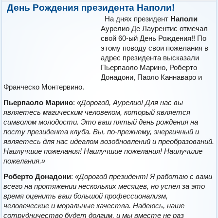
День Рождения президента
Наполи
!
На днях президент
Наполи
Аурелио Де Лаурентис отмечал
свой 60-ый День Рождения!! По
этому поводу свои пожелания в
адрес президента высказали
Пьерпаоло Марино, Роберто
Донадони, Паоло Каннаваро и
Франческо Монтервино.
Пьерпаоло Марино
:
«Дорогой, Аурелио! Для нас вы
являетесь магическим человеком, который является
символом молодости. Это ваш пятый день рождения на
посту президента клуба. Вы, по-прежнему, энергичный и
являетесь для нас идеалом возобновлений и преобразований.
Наилучшие пожелания! Наилучшие пожелания! Наилучшие
пожелания.»
Роберто Донадони
:
«Дорогой президент! Я работаю с вами
всего на протяжении нескольких месяцев, но успел за это
время оценить ваш большой профессионализм,
человеческие и моральные качества. Надеюсь, наше
сотрудничество будет долгим, и мы вместе не раз