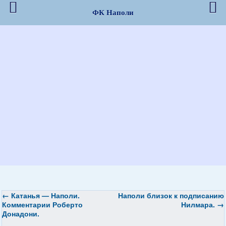
ФК Наполи
←
Катанья —
Наполи
.
Наполи
близок к подписанию
Комментарии Роберто
Нилмара.
→
Донадони.