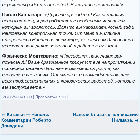
переживем радость от побед. Наилучшие пожелания!»
Паоло Каннаваро
:
«Дорогой президент! Как истинный
неаполитанец, я рад работать с особенным человеком,
которым вы являетесь. Для нас вы харизматический гид и
неизбежная контрольная точка. От меня и миллиона
сторонников Наполи во всем мире, желаем вам дальнейших
успехов и наилучших пожеланий в работе с аzzurri.»
Франческо Монтервино
:
«Президент, наилучших вам
пожеланий! Ваше драгоценное присутствие на протяжении
последних сезонов дало нам возможность роста, как
игрокам, и как людям. От имени всей команды желаю вам
всех профессиональных и человеческих радостей, которые
вы заслуживаете!»
26/05/2009 0:00
|
Просмотры: 578
|
←
Катанья —
Наполи
.
Наполи
близок к подписанию
Комментарии Роберто
Нилмара.
→
Донадони.