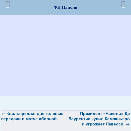
ФК Наполи
←
Квальярелла: две голевые
Президент «Наполи» Де
передачи в матче сборной.
Лаурентис купил Кампаньяро
и угрожает Лавесси.
→