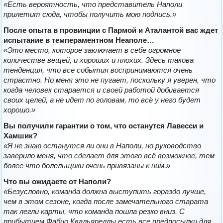
«Есть вероятность, что представитель Наполи
прилетит сюда, чтобы получить мою подпись.»
После опыта в провинции с Пармой и Аталантой вас ждет
испытание в темпераментном Неаполе…
«Это место, которое заключает в себе огромное
количестве вещей, и хороших и плохих. Здесь такова
тенденция, что все события воспринимаются очень
страстно.
Но меня это не пугает, поскольку я уверен, что
когда человек старается и своей работой добивается
своих целей, а не идет по головам, то всё у него будет
хорошо.»
Вы получили гарантии о том, что останутся Лавесси и
Хамшик?
«Я не знаю останутся ли они в Наполи, но руководство
заверило меня, что сделает для этого всё возможное, тем
более что болельщики очень привязаны к ним.»
Что вы ожидаете от Наполи?
«Безусловно, команда должна выступить гораздо лучше,
чем в этом сезоне, когда после замечательного старата
так легли карты, что команда пошла резко вниз. С
прибытием Фабио Квальяреллы есть все предпосылки для