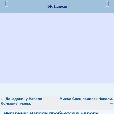
ФК Наполи
←
Донадони: у
Наполи
Михал Свец привлек
Наполи
.
большие планы.
→
Чигарини:
Наполи
пробьется в Европу.