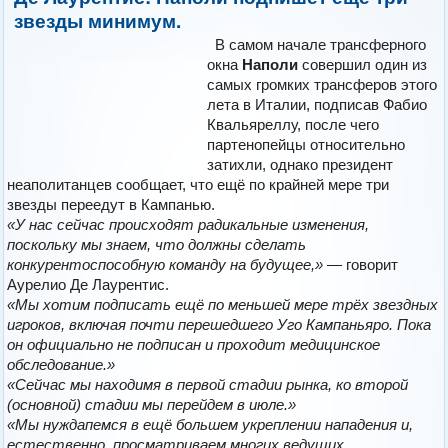
звезды минимум.
В самом начале трансферного
окна
Наполи
совершил один из
самых громких трансферов этого
лета в Италии, подписав Фабио
Квальяреллу, после чего
партенопейцы относительно
затихли, однако президент
неаполитанцев сообщает, что ещё по крайней мере три
звезды переедут в Кампанью.
«У нас сейчас происходят радикальные изменения,
поскольку мы знаем, что должны сделать
конкурентоспособную команду на будущее,»
— говорит
Аурелио Де Лаурентис.
«Мы хотим подписать ещё по меньшей мере трёх звездных
игроков, включая почти перешедшего Уго Кампаньяро. Пока
он официально не подписан и проходит медицинское
обследование.»
«Сейчас мы находимя в первой стадии рынка, ко второй
(основной) стадии мы перейдем в июле.»
«Мы нуждапемся в ещё большем укреплении нападения и,
естественно, просматриваем многих ведущих