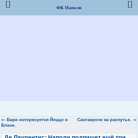
ФК Наполи
←
Бари интересуется Йеццо и
Сантакроче на распутье.
→
Блази.
Де Лаурентис:
Наполи
подпишет ещё три