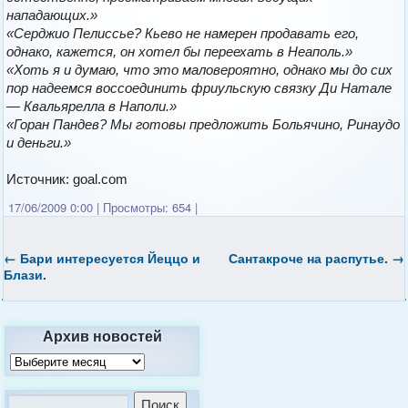
нападающих.»
«Серджио Пелиссье? Кьево не намерен продавать его,
однако, кажется, он хотел бы переехать в Неаполь.»
«Хоть я и думаю, что это маловероятно, однако мы до сих
пор надеемся воссоединить фриульскую связку Ди Натале
— Квальярелла в Наполи.»
«Горан Пандев? Мы готовы предложить Больячино, Ринаудо
и деньги.»
Источник: goal.com
17/06/2009 0:00
|
Просмотры: 654
|
←
Бари интересуется Йеццо и
Сантакроче на распутье.
→
Блази.
Архив новостей