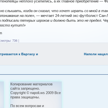
тенопейцы неплохо усилились, а их главное приобретение — Ф
о слышать, когда он сказал, что хочет играть со мной в та
понимание на поле»,
— мечтает 24-летний экс-футболист Сан-
подписали пятерых игроков и должно быть это не предел. Че
росто кутит!»
om
мотры: 736
|
ривается к Варгасу и
Наполи
нацел
Копирование материалов
сайта запрещено.
Copyright © napoli.ws 2009 Все
права защищены.
По всем вопросам и