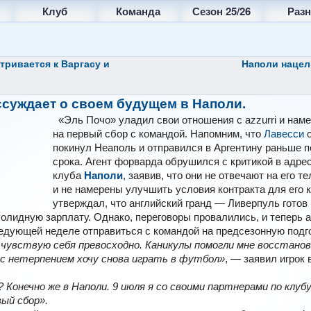
Клуб
Команда
Сезон 25/26
Разн
ривается к Варгасу и
Наполи
нацел
ссуждает о своем будущем в
Наполи
.
«Эль Почо» уладил свои отношения с аzzurri и наме
на первый сбор с командой. Напомним, что
Лавесси
с
покинул Неаполь и отправился в Аргентину раньше 
срока. Агент форварда обрушился с критикой в адре
клуба
Наполи
, заявив, что они не отвечают на его 
и не намерены улучшить условия контракта для его 
утверждал, что английский гранд — Ливерпуль готов 
олидную зарплату. Однако, переговоры провалились, и теперь 
едующей неделе отправиться с командой на предсезонную подго
я чувствую себя превосходно. Каникулы помогли мне восстано
 с нетерпением хочу снова играть в футбол»
, — заявил игрок в
? Конечно же в Наполи. 9 июля я со своими партнерами по клубу
ый сбор».