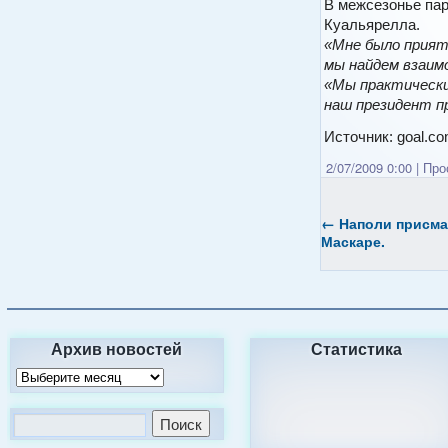
В межсезонье пар
Куальярелла.
«Мне было приятн
мы найдем взаимо
«Мы практически 
наш президент п
Источник: goal.c
2/07/2009 0:00
|
Прос
←
Наполи
присмат
Маскаре.
Архив новостей
Статистика