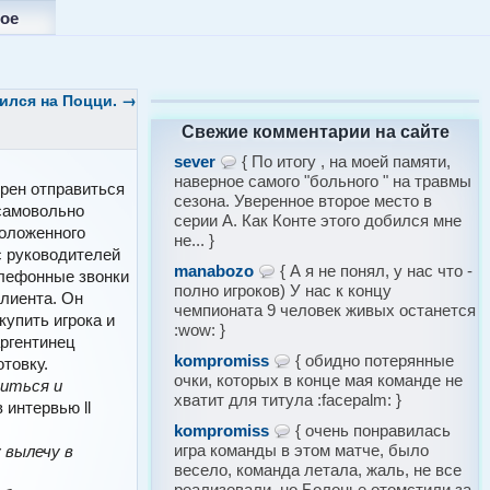
ое
ился на Поцци.
→
Свежие комментарии на сайте
sever
{ По итогу , на моей памяти,
наверное самого "больного " на травмы
рен отправиться
сезона. Уверенное второе место в
амовольно
серии А. Как Конте этого добился мне
положенного
не... }
с руководителей
manabozo
{ А я не понял, у нас что -
телефонные звонки
полно игроков) У нас к концу
клиента. Он
чемпионата 9 человек живых останется
купить игрока и
:wow: }
аргентинец
kompromiss
{ обидно потерянные
товку.
очки, которых в конце мая команде не
виться и
хватит для титула :facepalm: }
 интервью ll
kompromiss
{ очень понравилась
игра команды в этом матче, было
 вылечу в
весело, команда летала, жаль, не все
реализовали, но Болонье отомстили за