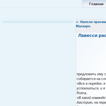
Главная
←
Наполи
присмат
Маскаре.
Лавесси ра
предложить ему с
собирается на сл
«Все в порядке, 
успокоиться, и я
Romа.
«В какой команде
Австрию, на перв