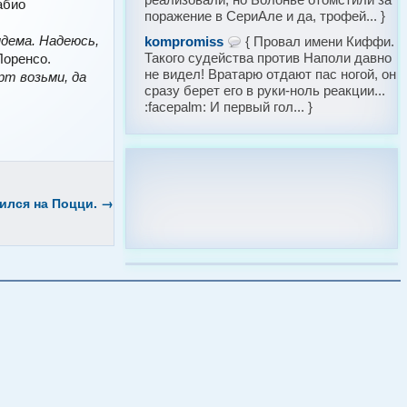
абио
поражение в СериАле и да, трофей... }
ндема. Надеюсь,
kompromiss
{ Провал имени Киффи.
Такого судейства против Наполи давно
Лоренсо.
не видел! Вратарю отдают пас ногой, он
рт возьми, да
сразу берет его в руки-ноль реакции...
:facepalm: И первый гол... }
ился на Поцци.
→