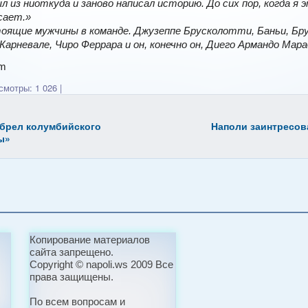
был из ниоткуда и заново написал историю. До сих пор, когда я
сает.»
тоящие мужчины в команде. Джузеппе Брусколотти, Баньи, Бр
Карневале, Чиро Феррара и он, конечно он, Диего Армандо Мара
om
мотры: 1 026
|
брел колумбийского
Наполи
заинтресов
ы»
Копирование материалов
сайта запрещено.
Copyright © napoli.ws 2009 Все
права защищены.
По всем вопросам и