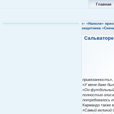
Главная
←
«Наполи» прио
защитника «Сиен
Сальваторе
привязанность»
,
«У меня даже был
«Он футбольный г
полностью описа
потребовалось оч
Кармандо также 
«Самый великий д