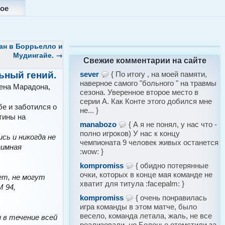
ое
ан в Боррьелло и
Мудингайе.
→
Свежие комментарии на сайте
ьный гений.
sever
{ По итогу , на моей памяти,
наверное самого "больного " на травмы
ена Марадона,
сезона. Уверенное второе место в
серии А. Как Конте этого добился мне
бе и заботился о
не... }
тины на
manabozo
{ А я не понял, у нас что -
полно игроков) У нас к концу
сь и никогда не
чемпионата 9 человек живых останется
аимная
:wow: }
kompromiss
{ обидно потерянные
очки, которых в конце мая команде не
ет, не могут
хватит для титула :facepalm: }
 94,
kompromiss
{ очень понравилась
игра команды в этом матче, было
весело, команда летала, жаль, не все
н в течение всей
реализовали, но Болонье отомстили за