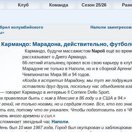
Клуб
Команда
Сезон 25/26
Разн
брел колумбийского
Наполи
заинтресов
ы»
 Кармандо: Марадона, действительно, футбол
Кармандо, будучи массажистом
Napoli
ещё во врем
рассказывает о Диего Армандо.
66-летний итальянец провел всю свою карьеру в клу
Марадоне не только в Наполи, но и в сборной Аргени
Чемпионатах Мира 86 и 94 годов.
«Когда я встретил Марадону, мы тут же подружили
оставляли друг друга, поскольку нас объединяла вз
 — говорит Кармандо в интервью Il Corriere Dello Sport.
а привелегия быть с ним в Мексике в 86 году и в США в 94.»
ений, не только ногами, но и сердцем тоже. Все, кто его зна
ть его, потому что он уникален. Чтобы подготовить его к ЧМ
ень много времени и сил.»
вспоминает звездный час
Наполи
.
ень был 10 мая 1987 года. Город был окупирован и заблокирова