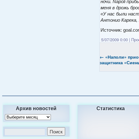
ночи. Napoli при
меня в дрожь бро
«У нас были нас
Антонио Карека, 
Источник: goal.c
5/07/2009 0:00
|
Прос
←
«Наполи» прио
защитника «Сиен
Архив новостей
Статистика