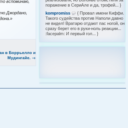
 это вспоминаю,
поражение в СериАле и да, трофей... }
уно Джордано,
kompromiss
{ Провал имени Киффи.
Такого судейства против Наполи давно
дона.»
не видел! Вратарю отдают пас ногой, он
сразу берет его в руки-ноль реакции...
:facepalm: И первый гол... }
ан в Боррьелло и
Мудингайе.
→