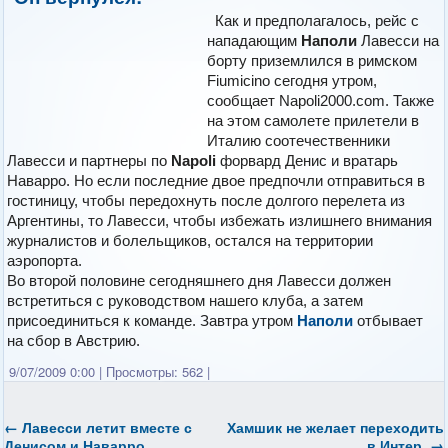
Как и предполагалось, рейс с
нападающим
Наполи
Лавесси на
борту приземлился в римском
Fiumicino сегодня утром,
сообщает Napoli2000.com. Также
на этом самолете прилетели в
Италию соотечественники
Лавесси и партнеры по
Napoli
форвард Денис и вратарь
Наварро. Но если последние двое предпочли отправиться в
гостиницу, чтобы передохнуть после долгого перелета из
Аргентины, то Лавесси, чтобы избежать излишнего внимания
журналистов и болельщиков, остался на территории
аэропорта.
Во второй половине сегодняшнего дня Лавесси должен
встретиться с руководством нашего клуба, а затем
присоединиться к команде. Завтра утром
Наполи
отбывает
на сбор в Австрию.
9/07/2009 0:00
|
Просмотры: 562
|
←
Лавесси летит вместе с
Хамшик не желает переходить
Денисом и Наварро
в Интер.
→