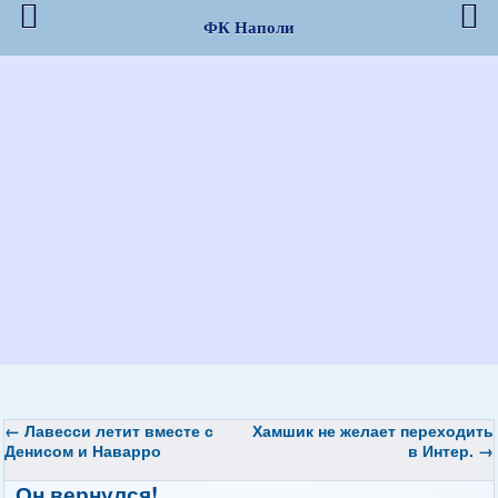
ФК Наполи
←
Лавесси летит вместе с
Хамшик не желает переходить
Денисом и Наварро
в Интер.
→
Он вернулся!