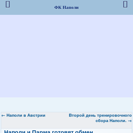
ФК Наполи
←
Наполи
в Австрии
Второй день тренировочного
сбора Наполи.
→
Наполи
и Парма готовят обмен