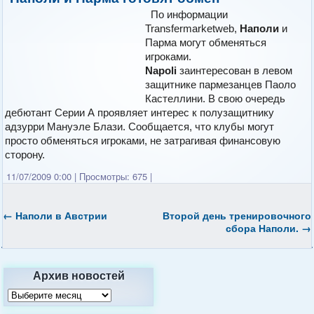
По информации
Transfermarketweb,
Наполи
и
Парма могут обменяться
игроками.
Napoli
заинтересован в левом
защитнике пармезанцев Паоло
Кастеллини. В свою очередь
дебютант Серии А проявляет интерес к полузащитнику
адзурри Мануэле Блази. Сообщается, что клубы могут
просто обменяться игроками, не затрагивая финансовую
сторону.
11/07/2009 0:00
|
Просмотры: 675
|
←
Наполи
в Австрии
Второй день тренировочного
сбора Наполи.
→
Архив новостей