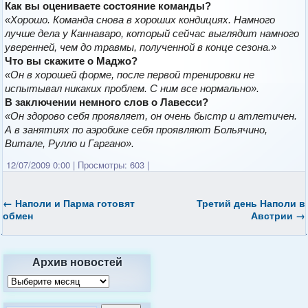
Как вы оцениваете состояние команды?
«Хорошо. Команда снова в хороших кондициях. Намного
лучше дела у Каннаваро, который сейчас выглядит намного
уверенней, чем до травмы, полученной в конце сезона.»
Что вы скажите о Маджо?
«Он в хорошей форме, после первой тренировки не
испытывал никаких проблем. С ним все нормально».
В заключении немного слов о Лавесси?
«Он здорово себя проявляет, он очень быстр и атлетичен.
А в занятиях по аэробике себя проявляют Больячино,
Витале, Рулло и Гаргано».
12/07/2009 0:00
|
Просмотры: 603
|
←
Наполи
и Парма готовят
Третий день Наполи в
обмен
Австрии
→
Архив новостей