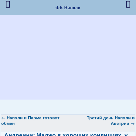
ФК Наполи
←
Наполи
и Парма готовят
Третий день Наполи в
обмен
Австрии
→
Андреини: Маджо в хороших кондициях, у