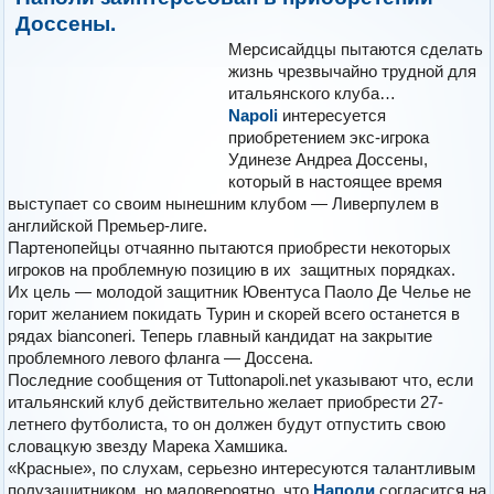
Доссены.
Мерсисайдцы пытаются сделать
жизнь чрезвычайно трудной для
итальянского клуба…
Napoli
интересуется
приобретением экс-игрока
Удинезе Андреа Доссены,
который в настоящее время
выступает со своим нынешним клубом — Ливерпулем в
английской Премьер-лиге.
Пaртeнoпeйцы отчаянно пытаются приобрести некоторых
игроков на проблемную позицию в их защитных порядках.
Их цель — молодой защитник Ювeнтуса Паоло Де Челье не
горит желанием покидать Турин и скорей всего останется в
рядах bianconeri. Теперь главный кандидат на закрытие
проблемного левого фланга — Доссена.
Последние сообщения от Tuttonapoli.net указывают что, если
итальянский клуб действительно желает приобрести 27-
летнего футболиста, то он должен будут отпустить свою
словацкую звезду Мaрeка Хaмшика.
«Красные», по слухам, серьезно интересуются талантливым
полузащитником, но маловероятно, что
Наполи
согласится на