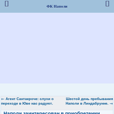
ФК Наполи
←
Агент Сантакроче: слухи о
Шестой день пребывания
переходе в Юве нас радуют.
Наполи в Линдабрунне.
→
Наполи
заинтересован в приобретении