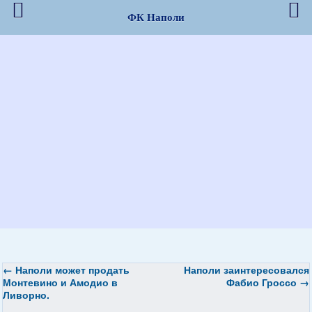
ФК Наполи
←
Наполи
может продать
Наполи заинтересовался
Монтевино и Амодио в
Фабио Гроссо
→
Ливорно.