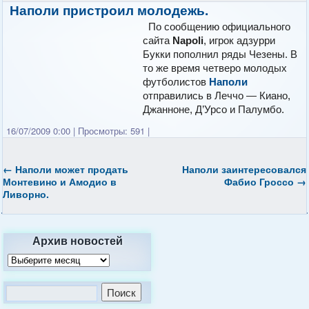
Наполи пристроил молодежь.
По сообщению официального
сайта
Napoli
, игрок адзурри
Букки пополнил ряды Чезены. В
то же время четверо молодых
футболистов
Наполи
отправились в Леччо — Киано,
Джанноне, Д’Урсо и Палумбо.
16/07/2009 0:00
|
Просмотры: 591
|
←
Наполи
может продать
Наполи заинтересовался
Монтевино и Амодио в
Фабио Гроссо
→
Ливорно.
Архив новостей