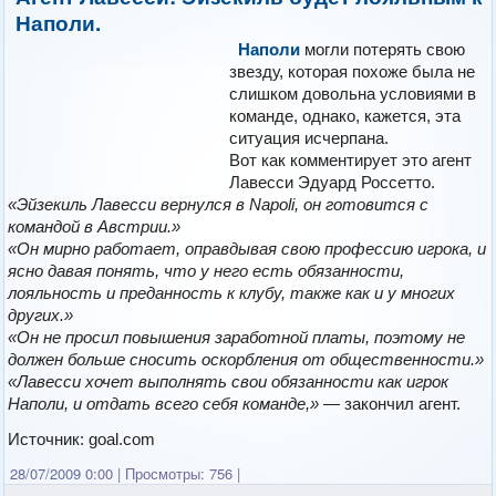
Наполи.
Наполи
могли потерять свою
звезду, которая похоже была не
слишком довольна условиями в
команде, однако, кажется, эта
ситуация исчерпана.
Вот как комментирует это агент
Лавесси Эдуард Россетто.
«Эйзекиль Лавесси вернулся в Napoli, он готовится с
командой в Австрии.»
«Он мирно работает, оправдывая свою профессию игрока, и
ясно давая понять, что у него есть обязанности,
лояльность и преданность к клубу, также как и у многих
других.»
«Он не просил повышения заработной платы, поэтому не
должен больше сносить оскорбления от общественности.»
«Лавесси хочет выполнять свои обязанности как игрок
Наполи, и отдать всего себя команде,»
— закончил агент.
Источник: goal.com
28/07/2009 0:00
|
Просмотры: 756
|