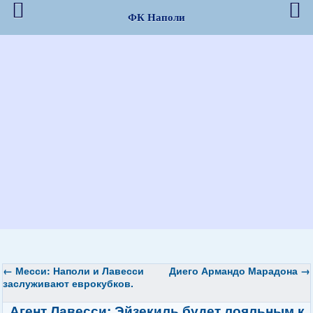
ФК Наполи
←
Месси: Наполи и Лавесси
Диего Армандо Марадона
→
заслуживают еврокубков.
Агент Лавесси: Эйзекиль будет лояльным к