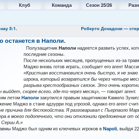
Клуб
Команда
Сезон 25/26
Разн
ау 5:1.
Роберто Донадони — сте
о останется в Наполи.
Полузащитник
Наполи
надеется развить успех, кот
последние сезоны.
После нескольких месяцев, пропущенных из-за трав
Маджо вновь готов играть, сообщает его агент Масси
«Кристиан восстановился очень быстро, я не знаю
игрока, который возвратился бы через четыре мес
разрыва крестообразных связок. Это очень коротки
н выйдет, скорее всего, где-то через месяц»,
— говорит агент.
этим летом
Наполи
закупился правым защитником Камило Зуниго
ение Маджо в стане адзурри под угрозой, однако его агент счит
не причина для беспокойства. Я разговаривал с Пьерпаоло Мари
ра в моего подопечного, что они отклонили предложение от од
 Серии А.»
равмы Маджо был одним из ключевых игроков в
Napoli
, выйдя 22