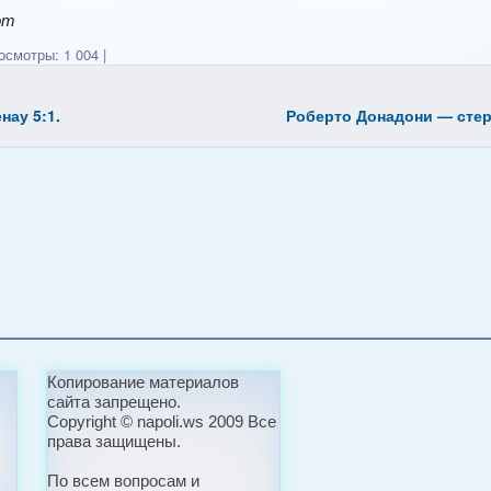
om
смотры: 1 004
|
ау 5:1.
Роберто Донадони — сте
Копирование материалов
сайта запрещено.
Copyright © napoli.ws 2009 Все
права защищены.
По всем вопросам и