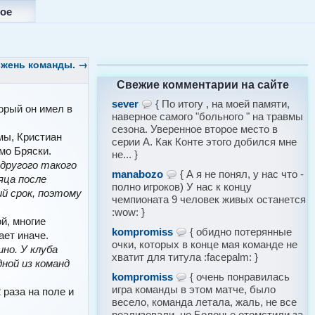
ое
ржень команды.
→
Свежие комментарии на сайте
sever
{ По итогу , на моей памяти,
орый он имел в
наверное самого "больного " на травмы
сезона. Уверенное второе место в
мы, Кристиан
серии А. Как Конте этого добился мне
мо Бряски.
не... }
 другого такого
manabozo
{ А я не понял, у нас что -
яца после
полно игроков) У нас к концу
й срок, поэтому
чемпионата 9 человек живых останется
:wow: }
й, многие
kompromiss
{ обидно потерянные
ает иначе.
очки, которых в конце мая команде не
но. У клуба
хватит для титула :facepalm: }
ной из команд
kompromiss
{ очень понравилась
игра команды в этом матче, было
 раза на поле и
весело, команда летала, жаль, не все
реализовали, но Болонье отомстили за