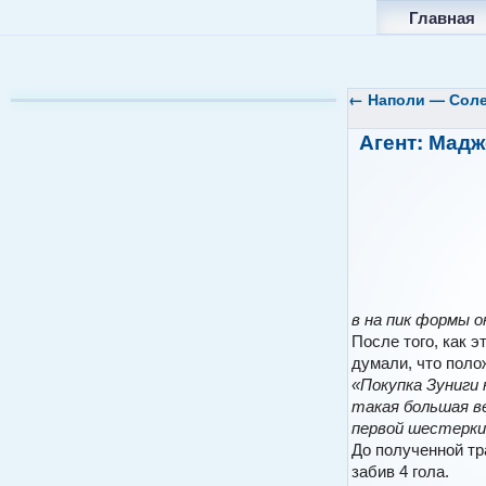
Главная
←
Наполи — Солен
Агент: Мадж
в на пик формы о
После того, как 
думали, что полож
«Покупка Зуниги 
такая большая ве
первой шестерки
До полученной т
забив 4 гола.