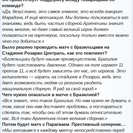
команде?
«Да, безусловно, это самое главное, это всегда говорит
Марадона. И ещё мотивация. Мы должны пользоваться его
знаниями, ведь быть частью сборной Аргентины значит
очень многое, но даже самый великий игрок должен
полагаться на партнеров, поскольку только вместе можно
чего-то добиться.»
Было решено проводить матч с бразильцами на
Стадионе Розарио Централь, как это повлияет?
«Болельщики будут нашим преимуществом, Бразилия
будет чувствовать давление. Однако на поле играют 11
против 11, и всё будет зависеть от нас, от игроков. Это
великолепно — играть на стадионе в Розарио, ведь это
дает возможность людям из регионов увидеть
наицональную сборную. Я рад за свой город.»
Чего нужно опасаться в матче с Бразилией?
«Все знают, что такое Бразилия. Но нам нужно не думать о
том, какие они нам доставят проблемы, а постараться
сделать так, чтобы они об этом думали относительно
нас. Всё таки Аргентина тоже великая сборная.»
Потом будет матч с Парагваем. Престижный соперник…
«Мы готовимся к каждому матчу непосредственно перед