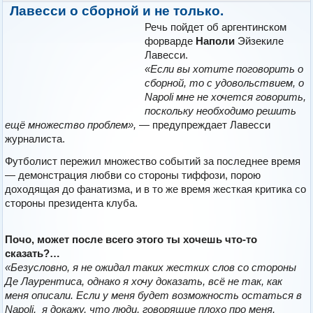
Лавесси о сборной и не только.
Речь пойдет об аргентинском
форварде
Наполи
Эйзекиле
Лавесси.
«Если вы хотите поговорить о
сборной, то с удовольствием, о
Napoli мне не хочется говорить,
поскольку необходимо решить
ещё множество проблем»,
— предупреждает Лавесси
журналиста.
Футболист пережил множество событий за последнее время
— демонстрация любви со стороны тиффози, порою
доходящая до фанатизма, и в то же время жесткая критика со
стороны президента клуба.
Почо, может после всего этого ты хочешь что-то
сказать?…
«Безусловно, я не ожидал таких жестких слов со стороны
Де Лаурентиса, однако я хочу доказать, всё не так, как
меня описали. Если у меня будет возможность остаться в
Napoli, я докажу, что люди, говорящие плохо про меня,