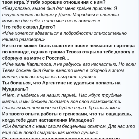
твоя игра. У тебя хорошие отношения с ним?
«Безусловно, вызов был для меня крайне приятен. Я
почувствовал поддержку Диего Марадоны в сложный
момент для себя, и это мне очень помогло.»
Что тебе сказал Диего?
«Мне хочется вдаваться в подробности относительно
нашего разговора.»
Никто не может быть счастлив после несчастья партнера
по команде, однако травма Тевеза открыла тебе дорогу в
сборную на матч с Россией…
«Мне жаль Карлитоса, я не радуюсь его несчастью. Но если
Тевез должен был быть вместо меня в сборной в этом
матче, тоя постараюсь сыграть лучше.»
Ты боишься, что Аргентине не удасться попасть на
Мундиаль?
«Нет, я надеюсь на наших парней. Нас ждут трудные
матчи, и мы должны показать все свои возможности.
Главным матчем конечно будет игра с бразильцами.»
Из твоего опыта работы с тренерами, что ты ощущаешь,
когда тебе дает наставления Марадона?
«Он делится с нами своим бесценным опытом. Для нас это
ещё один повод сыграть как можно лучше.»
Он приветствует поддержку между товарищами по