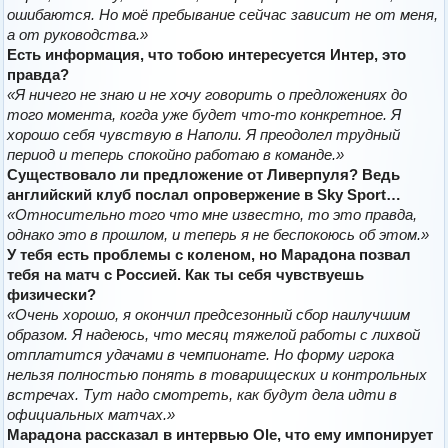
ошибаются. Но моё пребывание сейчас зависит не от меня,
а от руководства.»
Есть информация, что тобою интересуется Интер, это
правда?
«Я ничего не знаю и не хочу говорить о предложениях до
того момента, когда уже будет что-то конкретное. Я
хорошо себя чувствую в Наполи. Я преодолел трудный
период и теперь спокойно работаю в команде.»
Существовало ли предложение от Ливерпуля? Ведь
английский клуб послал опровержение в Sky Sport…
«Относительно того что мне известно, то это правда,
однако это в прошлом, и теперь я не беспокоюсь об этом.»
У тебя есть проблемы с коленом, но Марадона позвал
тебя на матч с Россией. Как ты себя чувствуешь
физически?
«Очень хорошо, я окончил предсезонный сбор наилучшим
образом. Я надеюсь, что месяц тяжелой работы с лихвой
отплатится удачами в чемпионате. Но форму игрока
нельзя полностью понять в товарищеских и контрольных
встречах. Тут надо смотреть, как будут дела идти в
официальных матчах.»
Марадона рассказал в интервью Ole, что ему импонирует