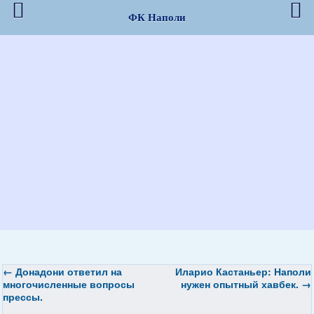
ФК Наполи
←
Донадони ответил на
Иларио Кастаньер: Наполи
многочисленные вопросы
нужен опытный хавбек.
→
прессы.