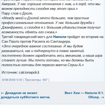
Америке. У нас хорошие отношения с ним, и я горд, что мы
можем преподнести сегодня ему этот приз.»
Пару слов о Дзоле.
«Между мной и Дзолой нечто большее, чем простые
профессиональные отношения. У нас большая дружба с
Джанфранко, и сегодня я с большим удовольствим получил
возможность обнять его снова.»
Третий товарищеский матч для
Наполи
пройдет во вторник на
Сан Паоло против Расинга из Сантандера.
«Это очередное важное состязание. И мы будем
развиваться, как и подчеркнуто в плане занятий.
постепенно должен заработать весь механизм, и наша игра
станет лучше. Мы почти готовы, но мы должны быть
полностью готовы для первого матча Серии А.»
Источник: calcionapoli.it
8/08/2009 0:00
|
Просмотры: 697
|
←
Донадони не может
Вест Хэм — Наполи 0:1.
дождаться субботнего матча.
Обзор.
→