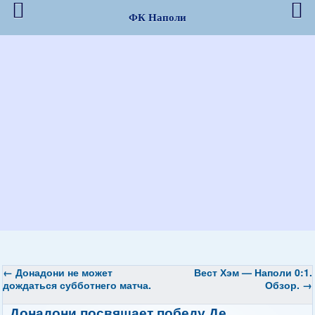
ФК Наполи
←
Донадони не может
Вест Хэм — Наполи 0:1.
дождаться субботнего матча.
Обзор.
→
Донадони посвящает победу Де