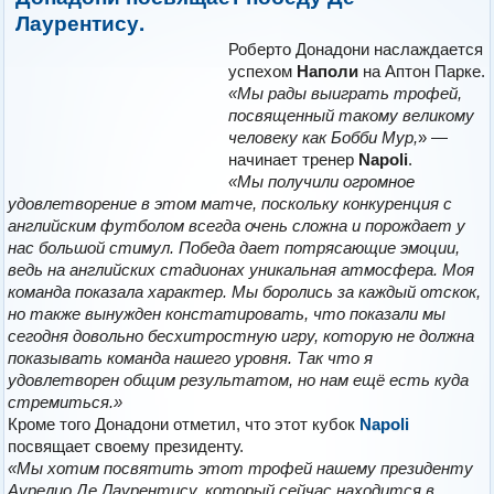
Лаурентису.
Роберто Донадони наслаждается
успехом
Наполи
на Аптон Парке.
«Мы рады выиграть трофей,
посвященный такому великому
человеку как Бобби Мур,
» —
начинает тренер
Napoli
.
«Мы получили огромное
удовлетворение в этом матче, поскольку конкуренция с
английским футболом всегда очень сложна и порождает у
нас большой стимул. Победа дает потрясающие эмоции,
ведь на английских стадионах уникальная атмосфера. Моя
команда показала характер. Мы боролись за каждый отскок,
но также вынужден констатировать, что показали мы
сегодня довольно бесхитростную игру, которую не должна
показывать команда нашего уровня. Так что я
удовлетворен общим результатом, но нам ещё есть куда
стремиться.»
Кроме того Донадони отметил, что этот кубок
Napoli
посвящает своему президенту.
«Мы хотим посвятить этот трофей нашему президенту
Аурелио Де Лаурентису, который сейчас находится в