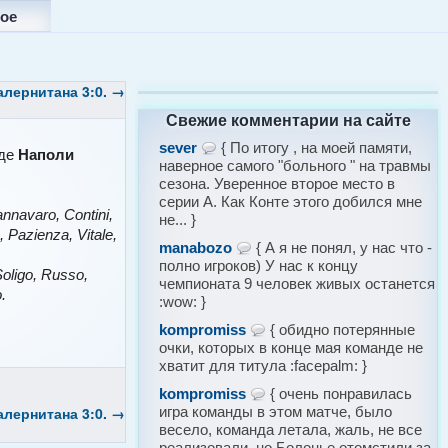
ое
лернитана 3:0.
→
Свежие комментарии на сайте
sever
{ По итогу , на моей памяти,
где
Наполи
наверное самого "больного " на травмы
сезона. Уверенное второе место в
серии А. Как Конте этого добился мне
nnavaro, Contini,
не... }
 Pazienza, Vitale,
manabozo
{ А я не понял, у нас что -
полно игроков) У нас к концу
Soligo, Russo,
чемпионата 9 человек живых останется
.
:wow: }
kompromiss
{ обидно потерянные
очки, которых в конце мая команде не
хватит для титула :facepalm: }
kompromiss
{ очень понравилась
лернитана 3:0.
→
игра команды в этом матче, было
весело, команда летала, жаль, не все
реализовали, но Болонье отомстили за