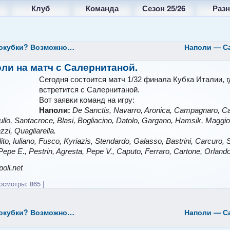
Клуб
Команда
Сезон 25/26
Разн
окубки? Возможно…
Наполи — Са
ли на матч с Салернитаной.
Сегодня состоится матч 1/32 финала Кубка Италии, 
встретится с Салернитаной.
Вот заявки команд на игру:
Наполи:
De Sanctis, Navarro, Aronica, Campagnaro, Ca
llo, Santacroce, Blasi, Bogliacino, Datolo, Gargano, Hamsik, Maggio,
zzi, Quagliarella.
ito, Iuliano, Fusco, Kyriazis, Stendardo, Galasso, Bastrini, Carcuro, 
, Pepe E., Pestrin, Agresta, Pepe V., Caputo, Ferraro, Cartone, Orlando
oli.net
смотры: 865
|
окубки? Возможно…
Наполи — Са