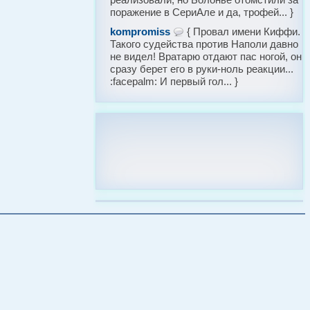
поражение в СериАле и да, трофей... }
kompromiss
{ Провал имени Киффи.
Такого судейства против Наполи давно
не видел! Вратарю отдают пас ногой, он
сразу берет его в руки-ноль реакции...
:facepalm: И первый гол... }