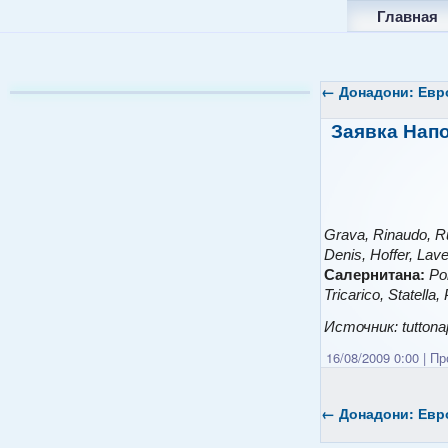
Главная
←
Донадони: Евр
Заявка Напо
Grava, Rinaudo, Ru
Denis, Hoffer, Lave
Салернитана:
Pol
Tricarico, Statella
Источник: tuttonap
16/08/2009 0:00
|
Про
←
Донадони: Евр