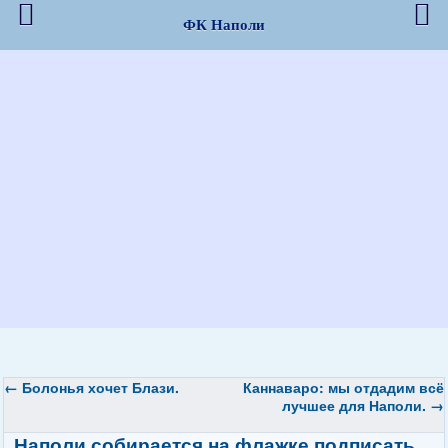
ФК Наполи
←
Болонья хочет Блази.
Каннаваро: мы отдадим всё
лучшее для Наполи.
→
Наполи собирается на флажке подписать