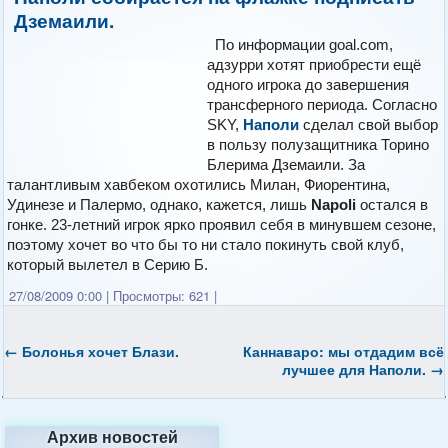
Дземаили.
По информации goal.com,
адзурри хотят приобрести ещё
одного игрока до завершения
трансферного периода. Согласно
SKY,
Наполи
сделал свой выбор
в пользу полузащитника Торино
Блерима Дземаили. За
талантливым хавбеком охотились Милан, Фиорентина,
Удинезе и Палермо, однако, кажется, лишь
Napoli
остался в
гонке. 23-летний игрок ярко проявил себя в минувшем сезоне,
поэтому хочет во что бы то ни стало покинуть свой клуб,
который вылетел в Серию Б.
27/08/2009 0:00
|
Просмотры: 621
|
←
Болонья хочет Блази.
Каннаваро: мы отдадим всё
лучшее для Наполи.
→
Архив новостей