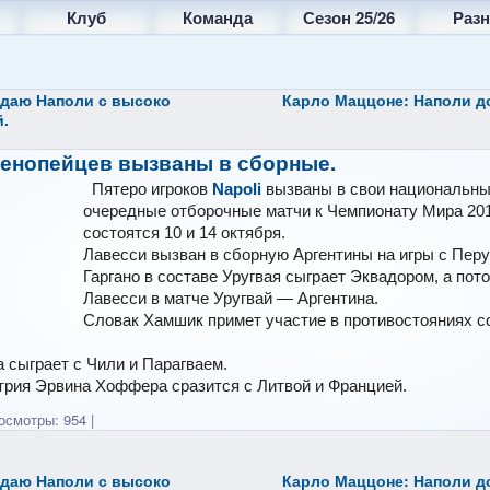
Клуб
Команда
Сезон 25/26
Разн
идаю Наполи с высоко
Карло Маццоне: Наполи д
.
тенопейцев вызваны в сборные.
Пятеро игроков
Napoli
вызваны в свои национальны
очередные отборочные матчи к Чемпионату Мира 201
состоятся 10 и 14 октября.
Лавесси вызван в сборную Аргентины на игры с Перу
Гаргано в составе Уругвая сыграет Эквадором, а пот
Лавесси в матче Уругвай — Аргентина.
Словак Хамшик примет участие в противостояниях с
 сыграет с Чили и Парагваем.
трия Эрвина Хоффера сразится с Литвой и Францией.
смотры: 954
|
идаю Наполи с высоко
Карло Маццоне: Наполи д