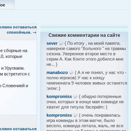
ое
олжен оставаться
спокойным.
→
Свежие комментарии на сайте
sever
{ По итогу , на моей памяти,
наверное самого "больного " на травмы
е сборные на
сезона. Уверенное второе место в
0, которые
серии А. Как Конте этого добился мне
не... }
 и Уругваем.
manabozo
{ А я не понял, у нас что -
ом встретится с
полно игроков) У нас к концу
чемпионата 9 человек живых останется
о Словенией и
:wow: }
kompromiss
{ обидно потерянные
очки, которых в конце мая команде не
хватит для титула :facepalm: }
kompromiss
{ очень понравилась
игра команды в этом матче, было
весело, команда летала, жаль, не все
олжен оставаться
реализовали, но Болонье отомстили за