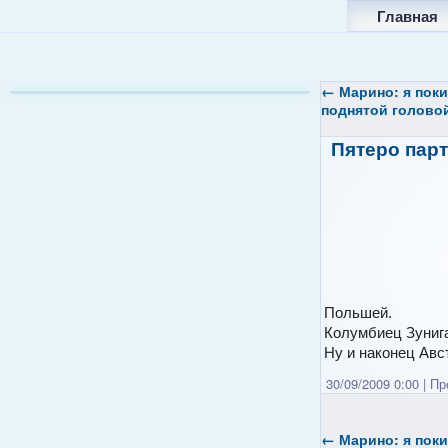
Главная
←
Марино: я пок
поднятой головой
Пятеро пар
Польшей.
Колумбиец Зунига
Ну и наконец Авс
30/09/2009 0:00
|
Про
←
Марино: я пок