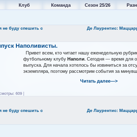
Клуб
Команда
Сезон 25/26
Разн
я не буду спешить с
Де Лаурентис: Маццарр
пуск Наполивисты.
Привет всем, кто читает нашу еженедельную рубри
футбольному клубу
Наполи
. Сегодня — время для 
выпуска. Для начала хотелось бы извиниться за отс
экземпляра, поэтому рассмотрим события за минувш
Читать далее—>
мотры: 609
|
я не буду спешить с
Де Лаурентис: Маццарр