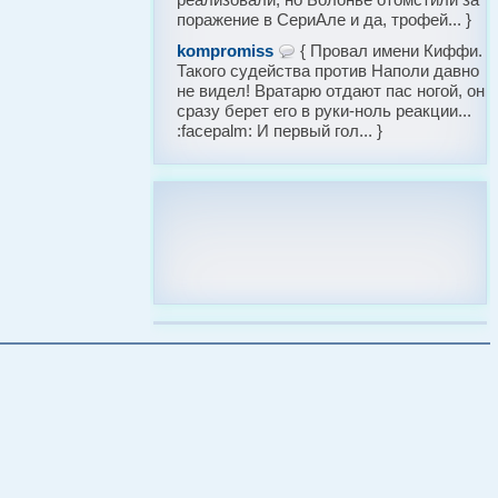
поражение в СериАле и да, трофей... }
kompromiss
{ Провал имени Киффи.
Такого судейства против Наполи давно
не видел! Вратарю отдают пас ногой, он
сразу берет его в руки-ноль реакции...
:facepalm: И первый гол... }