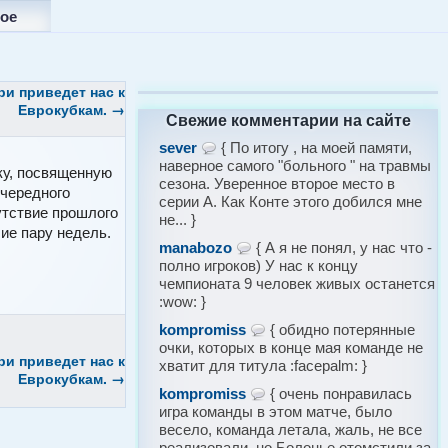
ое
и приведет нас к
Еврокубкам.
→
Свежие комментарии на сайте
sever
{ По итогу , на моей памяти,
наверное самого "больного " на травмы
ку, посвященную
сезона. Уверенное второе место в
очередного
серии А. Как Конте этого добился мне
утствие прошлого
не... }
ие пару недель.
manabozo
{ А я не понял, у нас что -
полно игроков) У нас к концу
чемпионата 9 человек живых останется
:wow: }
kompromiss
{ обидно потерянные
очки, которых в конце мая команде не
и приведет нас к
хватит для титула :facepalm: }
Еврокубкам.
→
kompromiss
{ очень понравилась
игра команды в этом матче, было
весело, команда летала, жаль, не все
реализовали, но Болонье отомстили за