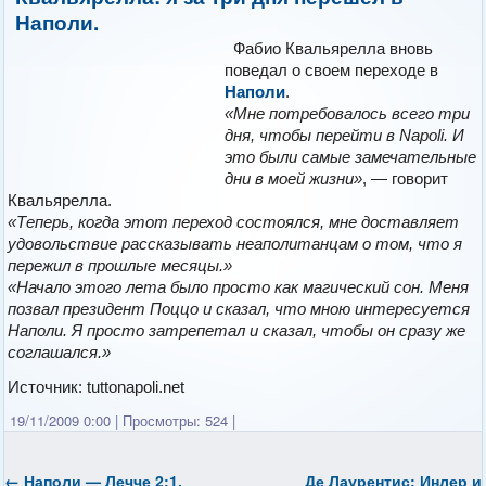
Наполи.
Фабио Квальярелла вновь
поведал о своем переходе в
Наполи
.
«Мне потребовалось всего три
дня, чтобы перейти в Napoli. И
это были самые замечательные
дни в моей жизни»
, — говорит
Квальярелла.
«Теперь, когда этот переход состоялся, мне доставляет
удовольствие рассказывать неаполитанцам о том, что я
пережил в прошлые месяцы.»
«Начало этого лета было просто как магический сон. Меня
позвал президент Поццо и сказал, что мною интересуется
Наполи. Я просто затрепетал и сказал, чтобы он сразу же
соглашался.»
Источник: tuttonapoli.net
19/11/2009 0:00
|
Просмотры: 524
|
←
Наполи — Лечче 2:1.
Де Лаурентис: Инлер и