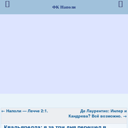
ФК Наполи
←
Наполи — Лечче 2:1.
Де Лаурентис: Инлер и
Кандрева? Всё возможно.
→
Квальярелла: я за три дня перешел в