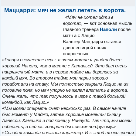
Маццарри: мяч не желал лететь в ворота.
«Мяч не хотел идти в
ворота»,
— вот основная мысль
главного тренера
Наполи
после
матч а с Лацио.
Вальтер Маццарри остался
доволен игрой своих
подопечных.
«Говоря о качестве игры, в этом матче я увидел более
хороший Наполи, чем в матче с Катаньей. Это был очень
напряженный матч, и в первом тайме мы боролись за
каждый мяч. Во втором тайме мои парни хорошо
поработали на атаку. Мы полностью закрыли Лацио на их
половине поля, но мяч упорно не желал влетать в ворота.
Очень жаль, что так получилось в игре с такой большой
командой, как Лацио.»
«Мы могли открыть счет несколько раз. В самом начале
был момент у Маджо, затем хорошие моменты были у
Лавесси, Хамшика и под конец у Ринаудо. Так что, мы могли
победить, и сейчас говорили бы совсем по-другому.»
«Сегодня команда показала характер. И с этой точки зрения