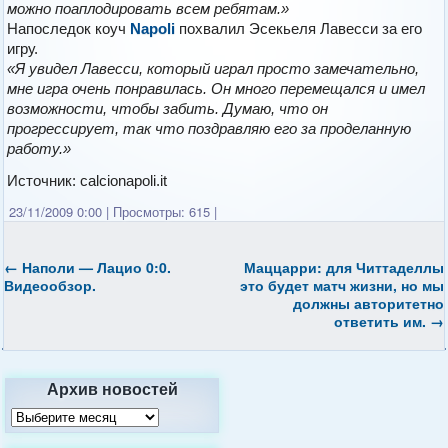
можно поаплодировать всем ребятам.»
Напоследок коуч
Napoli
похвалил Эсекьеля Лавесси за его
игру.
«Я увидел Лавесси, который играл просто замечательно,
мне игра очень понравилась. Он много перемещался и имел
возможности, чтобы забить. Думаю, что он
прогрессирует, так что поздравляю его за проделанную
работу.»
Источник: calcionapoli.it
23/11/2009 0:00
|
Просмотры: 615
|
←
Наполи — Лацио 0:0.
Маццарри: для Читтаделлы
Видеообзор.
это будет матч жизни, но мы
должны авторитетно
ответить им.
→
Архив новостей