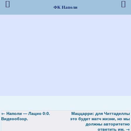
ФК Наполи
←
Наполи — Лацио 0:0.
Маццарри: для Читтаделлы
Видеообзор.
это будет матч жизни, но мы
должны авторитетно
ответить им.
→