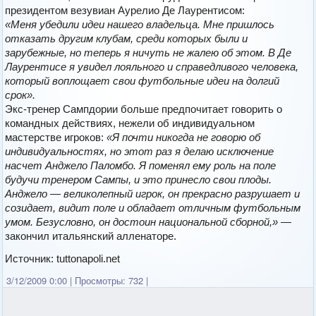
президентом везувиан Аурелио Де Лаурентисом:
«Меня убедили идеи нашего владельца. Мне пришлось
отказать другим клубам, среди которых были и
зарубежные, но теперь я ничуть не жалею об этом. В Де
Лаурентисе я увидел лояльного и справедливого человека,
который воплощает свои футбольные идеи на долгий
срок».
Экс-тренер Сампдории больше предпочитает говорить о
командных действиях, нежели об индивидуальном
мастерстве игроков:
«Я почти никогда не говорю об
индивидуальностях, но этот раз я делаю исключение
насчет Анджело Паломбо. Я поменял ему роль на поле
будучи тренером Сампы, и это принесло свои плоды.
Анджело — великолепный игрок, он прекрасно разрушает и
созидает, видит поле и обладает отличным футбольным
умом. Безусловно, он достоин национальной сборной,»
—
закончил итальянский алленаторе.
Источник: tuttonapoli.net
3/12/2009 0:00
|
Просмотры: 732
|