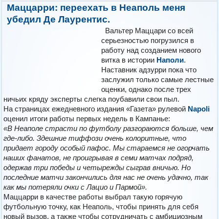
Маццарри: переехать в Неаполь меня
убедил Де Лаурентис.
Вальтер Маццари со всей
серьезностью погрузился в
работу над созданием нового
витка в истории
Наполи
.
Наставник адзурри пока что
заслужил только самые лестные
оценки, однако после трех
ничьих кряду эксперты слегка поубавили свои пыл.
На страницах ежедневного издания «Газета» рулевой
Nаpоli
оценил итоги работы первых недель в Кампанье:
«В Неаполе страсти по футболу разгораются больше, чем
где-либо. Здешние тиффози очень колоритные, что
придает городу особый пафос. Мы стараемся не огорчать
наших фанатов, не проигрывая в семи матчах подряд,
одержав три победы и четырежды сыграв вничью. Но
последние матчи закончились для нас не очень удачно, так
как мы потеряли очки с Лацио и Пармой».
Мaццaрри в качестве работы выбрал такую горячую
футбольную точку, как Неаполь, чтобы принять для себя
новый вызов, а также чтобы сотрудничать с амбициозным