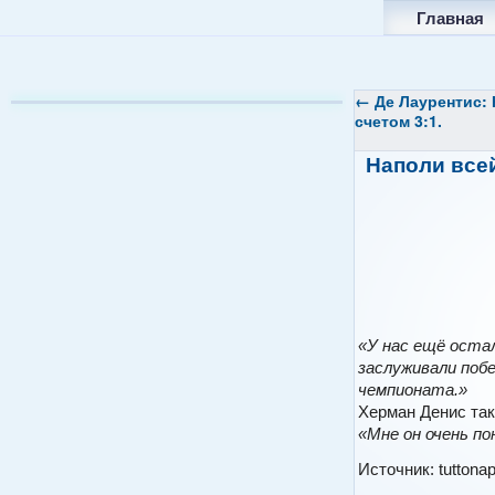
Главная
←
Де Лаурентис: 
счетом 3:1.
Наполи все
«У нас ещё остал
заслуживали поб
чемпионата.»
Херман Денис так
«Мне он очень по
Источник: tuttonapo