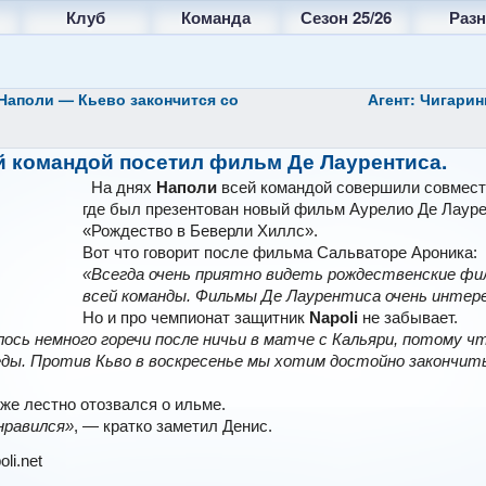
Клуб
Команда
Сезон 25/26
Разн
Наполи — Кьево закончится со
Агент: Чигарин
й командой посетил фильм Де Лаурентиса.
На днях
Наполи
всей командой совершили совместн
где был презентован новый фильм Аурелио Де Лаур
«Рождество в Беверли Хиллс».
Вот что говорит после фильма Сальваторе Ароника:
«Всегда очень приятно видеть рождественские фи
всей команды. Фильмы Де Лаурентиса очень интер
Но и про чемпионат защитник
Napoli
не забывает.
ось немного горечи после ничьи в матче с Кальяри, потому ч
еды. Против Кьво в воскресенье мы хотим достойно закончит
же лестно отозвался о ильме.
нравился»
, — кратко заметил Денис.
li.net