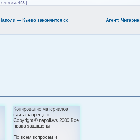
смотры: 498
|
Наполи — Кьево закончится со
Агент: Чигарин
Копирование материалов
сайта запрещено.
Copyright © napoli.ws 2009 Все
права защищены.
По всем вопросам и