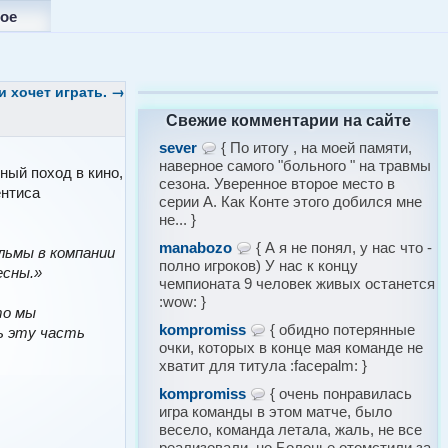
ое
и хочет играть.
→
Свежие комментарии на сайте
sever
{ По итогу , на моей памяти,
наверное самого "больного " на травмы
ый поход в кино,
сезона. Уверенное второе место в
ентиса
серии А. Как Конте этого добился мне
не... }
manabozo
{ А я не понял, у нас что -
льмы в компании
полно игроков) У нас к концу
есны.»
чемпионата 9 человек живых останется
:wow: }
то мы
kompromiss
{ обидно потерянные
ь эту часть
очки, которых в конце мая команде не
хватит для титула :facepalm: }
kompromiss
{ очень понравилась
игра команды в этом матче, было
весело, команда летала, жаль, не все
реализовали, но Болонье отомстили за