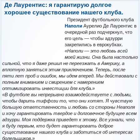
Де Лаурентис: я гарантирую долгое
хорошее существование нашего клуба.
Президент футбольного клуба
Наполи
Аурелио Де Лаурентис в
очередной раз подчеркнул, что
его цель — чтобы адзурри
закрепились в еврокубках.
«Наполи — это любовь всей
моей жизни. Она была настолько
сильной, что я даже решил не переезжать в Америку, а
вплотную заняться этим приключением. Теперь, после
пяти лет проб и ошибок, мы идем вперед. Мы действовали с
полным вниманием и смирением с намерением
оптимизировать инвестиции для клуба.»
«В футболе вы непрерывно взаимодействуете с людьми,
чтобы дарить тиффози то, что они хотят. Я чувствую
большую ответственность и любовь со стороны Неаполя
и хочу гарантировать твердое и долговечное будущее всем
адзурри. Моя поддержка приведет к этому. Все узнали, что
я буду первым, кто будет гарантировать доброе
существование нашего клуба и заботиться об интересах
болельщиков.»