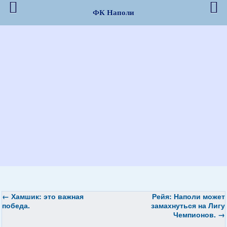
ФК Наполи
←
Хамшик: это важная
Рейя: Наполи может
победа.
замахнуться на Лигу
Чемпионов.
→