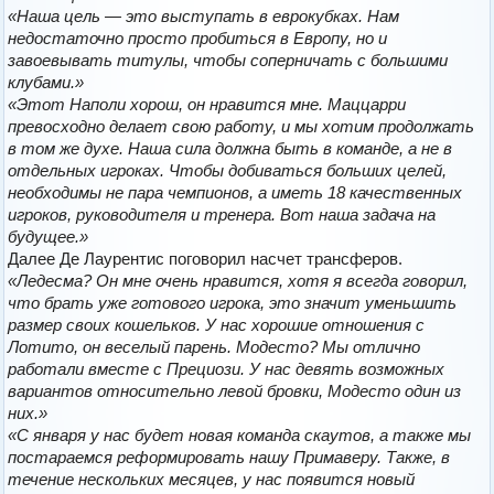
«Наша цель — это выступать в еврокубках. Нам
недостаточно просто пробиться в Европу, но и
завоевывать титулы, чтобы соперничать с большими
клубами.»
«Этот Наполи хорош, он нравится мне. Маццарри
превосходно делает свою работу, и мы хотим продолжать
в том же духе. Наша сила должна быть в команде, а не в
отдельных игроках. Чтобы добиваться больших целей,
необходимы не пара чемпионов, а иметь 18 качественных
игроков, руководителя и тренера. Вот наша задача на
будущее.»
Далее Де Лаурентис поговорил насчет трансферов.
«Ледесма? Он мне очень нравится, хотя я всегда говорил,
что брать уже готового игрока, это значит уменьшить
размер своих кошельков. У нас хорошие отношения с
Лотито, он веселый парень. Модесто? Мы отлично
работали вместе с Прециози. У нас девять возможных
вариантов относительно левой бровки, Модесто один из
них.»
«С января у нас будет новая команда скаутов, а также мы
постараемся реформировать нашу Примаверу. Также, в
течение нескольких месяцев, у нас появится новый