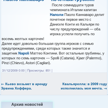
После семнадцати туров
чемпионата Италии капитан
Наполи
Паоло Каннаваро делит
почетное первое место с
Даниэле Конти из Кальяри по
числу предупреждений — оба
игрока успели получить по
восемь желтых карточек!
Далее идет довольно большая группа игроков с семью
предупреждениями, среди которых также значится и
защитник
Napoli
Маттео Контини. Вот остальные грубияны, у
которых по семь карточек — Spolli (Catania), Kjaer (Palermo),
Pinzi (Chievo), Astori (Cagliari).
31/12/2009 0:00
|
Просмотры: 851
|
←
Кьево возьмет в аренду
Квальярелла: в 2009 году
Эрвина Хоффера.
исполнилась моя мечта.
→
Архив новостей