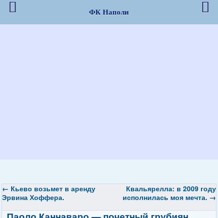
ФК Наполи
←
Кьево возьмет в аренду
Квальярелла: в 2009 году
Эрвина Хоффера.
исполнилась моя мечта.
→
Паоло Каннаваро — почетный грубиян.