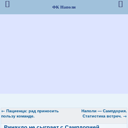
ФК Наполи
←
Пациенца: рад приносить
Наполи — Сампдория.
пользу команде.
Статистика встреч.
→
Ринаудо не сыграет с Сампдорией