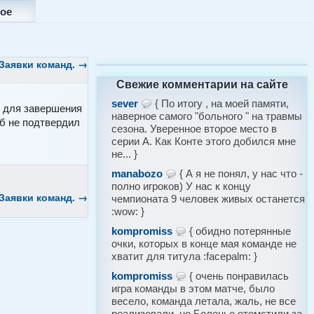
ое
Заявки команд.
→
Свежие комментарии на сайте
sever
{ По итогу , на моей памяти,
ь для завершения
наверное самого "больного " на травмы
уб не подтвердил
сезона. Уверенное второе место в
серии А. Как Конте этого добился мне
не... }
manabozo
{ А я не понял, у нас что -
полно игроков) У нас к концу
Заявки команд.
→
чемпионата 9 человек живых останется
:wow: }
kompromiss
{ обидно потерянные
очки, которых в конце мая команде не
хватит для титула :facepalm: }
kompromiss
{ очень понравилась
игра команды в этом матче, было
весело, команда летала, жаль, не все
реализовали, но Болонье отомстили за