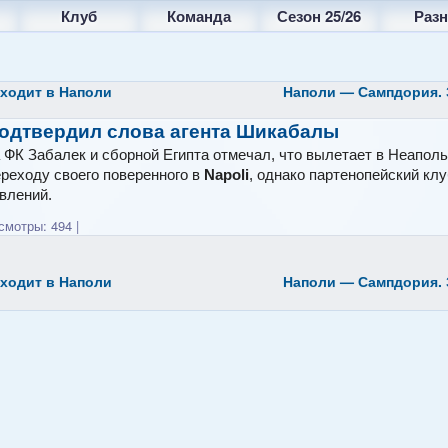
Клуб
Команда
Сезон 25/26
Разн
ходит в Наполи
Наполи — Сампдория. 
подтвердил слова агента Шикабалы
 ФК Забалек и сборной Египта отмечал, что вылетает в Неапол
ереходу своего поверенного в
Napoli
, однако партенопейский кл
влений.
мотры: 494
|
ходит в Наполи
Наполи — Сампдория. 