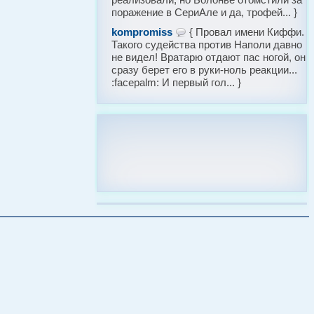
поражение в СериАле и да, трофей... }
kompromiss
{ Провал имени Киффи.
Такого судейства против Наполи давно
не видел! Вратарю отдают пас ногой, он
сразу берет его в руки-ноль реакции...
:facepalm: И первый гол... }