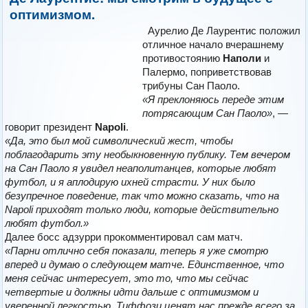
оптимизмом.
Аурелио Де Лаурентис положил
отличное начало вчерашнему
противостоянию
Наполи
и
Палермо, поприветствовав
трибуны Сан Паоло.
«Я преклоняюсь переде этим
потрясающим Сан Паоло»
, —
говорит президент
Napoli
.
«Да, это был мой символический жест, чтобы
поблагодарить эту необыкновенную публику. Тем вечером
на Сан Паоло я увидел неаполитанцев, которые любят
футбол, и я аплодирую ихней страсти. У них было
безупречное поведение, так что можно сказать, что на
Napoli приходят только люди, которые действительно
любят футбол.»
Далее босс адзурри прокомментировал сам матч.
«Парни отлично себя показали, теперь я уже смотрю
вперед и думаю о следующем матче. Единственное, что
меня сейчас интересует, это то, что мы сейчас
четвертые и должны идти дальше с оптимизмом и
уверенной легкостью. Тиффози ценят нас прежде всего за