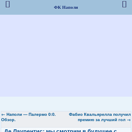
ФК Наполи
←
Наполи — Палермо 0:0.
Фабио Квальярелла получил
Обзор.
премию за лучший гол
→
Де Лаурентис: мы смотрим в будущее с