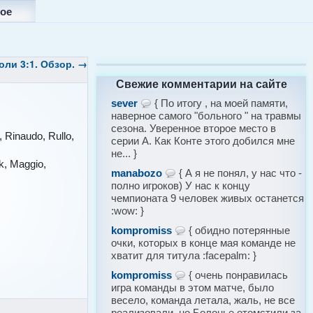
ое
оли 3:1. Обзор.
→
Свежие комментарии на сайте
sever
{ По итогу , на моей памяти,
наверное самого "больного " на травмы
сезона. Уверенное второе место в
Rinaudo, Rullo,
серии А. Как Конте этого добился мне
не... }
k, Maggio,
manabozo
{ А я не понял, у нас что -
полно игроков) У нас к концу
чемпионата 9 человек живых останется
:wow: }
kompromiss
{ обидно потерянные
очки, которых в конце мая команде не
хватит для титула :facepalm: }
kompromiss
{ очень понравилась
игра команды в этом матче, было
весело, команда летала, жаль, не все
реализовали, но Болонье отомстили за