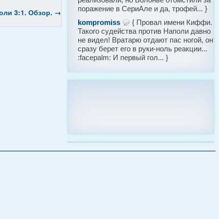
поражение в СериАле и да, трофей... }
оли 3:1. Обзор.
→
kompromiss
{ Провал имени Киффи.
Такого судейства против Наполи давно
не видел! Вратарю отдают пас ногой, он
сразу берет его в руки-ноль реакции...
:facepalm: И первый гол... }