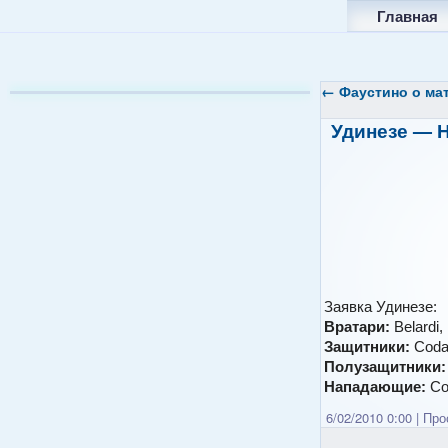
Главная
←
Фаустино о мат
Удинезе — Н
Заявка Удинезе:
Вратари:
Belardi
Защитники:
Coda,
Полузащитники
Нападающие:
Co
6/02/2010 0:00
|
Прос