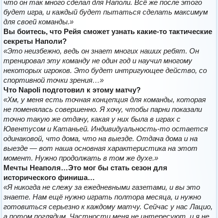
что он так много сделал для Наполи. Всё же после этого
будет игра, и каждый будет пытаться сделать максимум
для своей команды.»
Вы боитесь, что Рейя сможет узнать какие-то тактические
секреты Наполи?
«Это неизбежно, ведь он знает многих наших ребят. Он
тренировал эту команду не один год и научил многому
некоторых игроков. Это будет интригующее действо, со
спортивной точки зрения…»
Что Napoli подготовил к этому матчу?
«Хм, у меня есть точная концепция для команды, которая
не поменялась совершенно. Я хочу, чтобы парни показали
точно такую же отдачу, какая у них была в играх с
Ювентусом и Катаньей. Индивидуальность-то остается
одинаковой, что дома, что на выезде. Отдача дома и на
выезде — вот наша основная характеристика на этот
момент. Нужно продолжать в том же духе.»
Мечты Неаполя…Это мог бы стать сезон для
исторического финиша…
«Я никогда не слежу за ежедневными газетами, и вы это
знаете. Нам ещё нужно играть полтора месяца, и нужно
готовиться серьезно к каждому матчу. Сейчас у нас Лацио,
а потом поглядим. Частности меня не интересуют, и я не