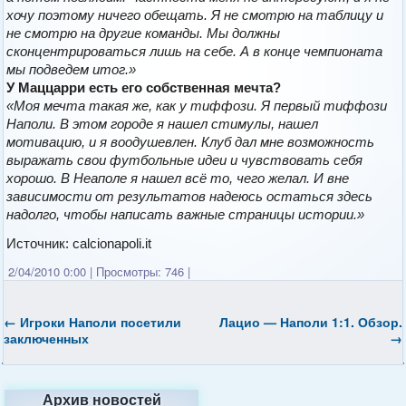
хочу поэтому ничего обещать. Я не смотрю на таблицу и
не смотрю на другие команды. Мы должны
сконцентрироваться лишь на себе. А в конце чемпионата
мы подведем итог.»
У Маццарри есть его собственная мечта?
«Моя мечта такая же, как у тиффози. Я первый тиффози
Наполи. В этом городе я нашел стимулы, нашел
мотивацию, и я воодушевлен. Клуб дал мне возможность
выражать свои футбольные идеи и чувствовать себя
хорошо. В Неаполе я нашел всё то, чего желал. И вне
зависимости от результатов надеюсь остаться здесь
надолго, чтобы написать важные страницы истории.»
Источник: calcionapoli.it
2/04/2010 0:00
|
Просмотры: 746
|
←
Игроки Наполи посетили
Лацио — Наполи 1:1. Обзор.
заключенных
→
Архив новостей