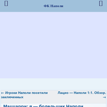
ФК Наполи
←
Игроки Наполи посетили
Лацио — Наполи 1:1. Обзор.
заключенных
→
Маццарри: я — болельщик Наполи.