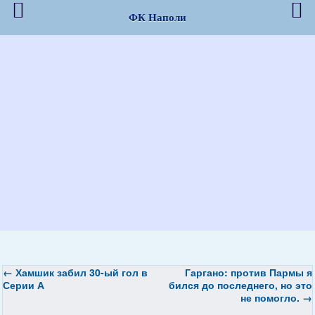
ФК Наполи
←
Хамшик забил 30-ый гол в
Гаргано: против Пармы я
Серии А
бился до последнего, но это
не помогло.
→