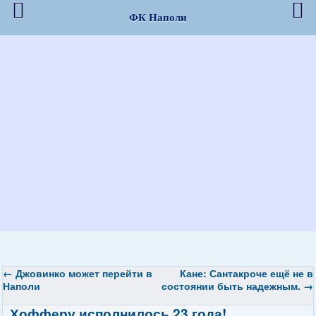
ФК Наполи
←
Джовинко может перейти в
Кане: Сантакроче ещё не в
Наполи
состоянии быть надежным.
→
Хофферу исполнилось 23 года!