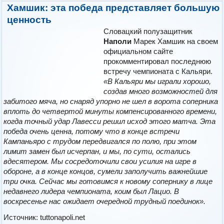
Хамшик: эта победа представляет большую
ценность
Словацкий полузащитник
Наполи
Марек Хaмшик на своем
официальном сайте
прокомментировал последнюю
встречу чемпионата с Кальяри.
«В Кальяри мы играли хорошо,
создав много возможностей для
забитого мяча, но снаряд упорно не шел в ворота соперника
вплоть до четвертой минуты компенсированного времени,
когда точный удар Лавесси решил исход этого матча. Эта
победа очень ценна, потому что в конце встречи
Кампаньяро с трудом передвигался по полю, при этом
лимит замен был исчерпан, и мы, по сути, остались
вдесятером. Мы сосредоточили свои усилия на игре в
обороне, а в конце концов, сумели заполучить важнейшие
три очка. Сейчас мы готовимся к новому сопернику в лице
недавнего лидера чемпионата, коим был Лацио. В
воскресенье нас ожидает очередной трудный поединок».
Источник: tuttonapoli.net