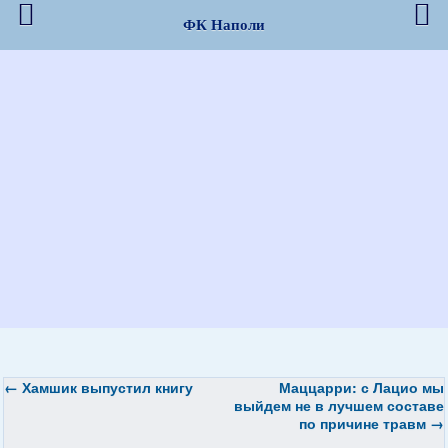
ФК Наполи
←
Хамшик выпустил книгу
Маццарри: с Лацио мы
выйдем не в лучшем составе
по причине травм
→