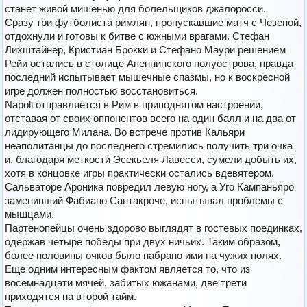
станет живой мишенью для болельщиков джалоросси.
Сразу три футболиста римлян, пропускавшие матч с Чезеной,
отдохнули и готовы к битве с южными врагами. Стефан
Лихштайнер, Кристиан Брокки и Стефано Маури решением
Рейи остались в столице Апеннинского полуострова, правда
последний испытывает мышечные спазмы, но к воскресной
игре должен полностью восстановиться.
Napoli отправляется в Рим в приподнятом настроении,
отставая от своих оппонентов всего на один балл и на два от
лидирующего Милана. Во встрече против Кальяри
неаполитанцы до последнего стремились получить три очка
и, благодаря меткости Эсекьеля Лавесси, сумели добыть их,
хотя в концовке игры практически остались вдевятером.
Сальваторе Aрoникa повредил левую ногу, а Уго Кампаньяро
заменивший Фабиано Сантакроче, испытывал проблемы с
мышцами.
Партенопейцы очень здорово выглядят в гостевых поединках,
одержав четыре победы при двух ничьих. Таким образом,
более половины очков было набрано ими на чужих полях.
Еще одним интересным фактом является то, что из
восемнадцати мячей, забитых южанами, две трети
приходятся на второй тайм.