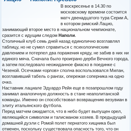
В воскресенье в 14.30 по
московскому времени состоится
матч двенадцатого тура Серии А,
в котором римский Лацио,
занимающий второе место в национальном чемпионате,
сразится с идущим следом
Наполи
.
Столичный клуб семь дней назад единолично возглавлял
таблицу, но не сумел справиться с психологическим
давлением и потерпел два поражения кряду, не забив в них ни
единого мяча. Сначала было проиграно дерби Вечного города,
а затем последовало неожиданное фиаско в поединке с
Чезеной. Осечками «орлов» сполна воспользовался Милан,
возглавивший табель о рангах, опережая соперника на одно
очко.
Наставник лациале Эдуардо Рейя еще в позапрошлом году
занимал аналогичную должность в стане неаполитанской
команды. Именно он способствовал возвращению везувиан в
элиту итальянского футбола.
Перед матчем ожидается, что в небо будет выпущен орел,
являющийся символом и талисманом хозяев. В предыдущей
домашней дуэли с Ромой полет пернатого хищника был
отменен, поскольку существовала опасность того, что он