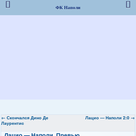
ФК Наполи
←
Скончался Дино Де
Лацио — Наполи 2:0
→
Лаурентис
Лацио — Наполи. Превью