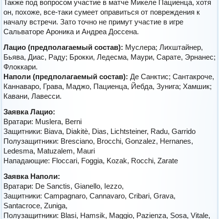
Также под вопросом участие в матче Микеле Пациенца, хотя
он, похоже, все-таки сумеет оправиться от повреждения к
началу встречи. Зато точно не примут участие в игре
Сальваторе Ароника и Андреа Доссена.
Лацио (предполагаемый состав):
Mуслерa; Лихштайнер,
Бьява, Диас, Раду; Брокки, Ледесма, Маури, Сарате, Эрнанес;
Флоккари.
Наполи (предполагаемый состав):
Де Санктис; Сантакроче,
Каннаваро, Грава, Маджо, Пациенцa, Йeбдa, Зунига; Хамшик;
Кавани, Лавесси.
Заявка Лацио:
Вратари: Muslera, Berni
Защитники: Biava, Diakitè, Dias, Lichtsteiner, Radu, Garrido
Полузащитники: Bresciano, Brocchi, Gonzalez, Hernanes,
Ledesma, Matuzalem, Mauri
Нападающие: Floccari, Foggia, Kozak, Rocchi, Zarate
Заявка Наполи:
Вратари: De Sanctis, Gianello, Iezzo,
Защитники: Campagnaro, Cannavaro, Cribari, Grava,
Santacroce, Zuniga,
Полузащитники: Blasi, Hamsik, Maggio, Pazienza, Sosa, Vitale,