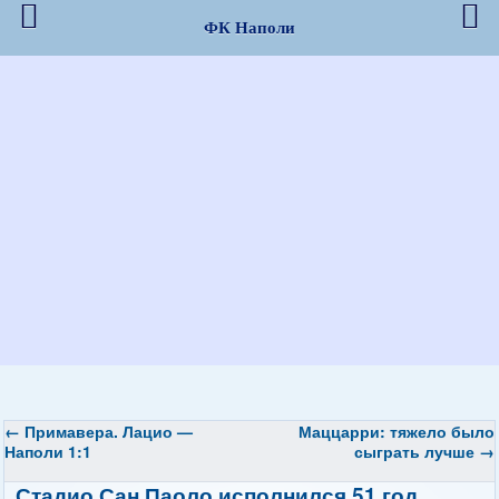
ФК Наполи
←
Примавера. Лацио —
Маццарри: тяжело было
Наполи 1:1
сыграть лучше
→
Стадио Сан Паоло исполнился 51 год