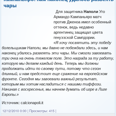
чары
Для защитника
Наполи
Уго
Армандо Кампаньяро матч
против Дженоа имел особенный
оттенок, ведь недавно
аргентинец защищал цвета
генуэзской Сампдории.
«Я хочу посвятить эту победу
болельщикам Наполи, мы давно не побеждали здесь, и нам
наконец удалось развеять эти чары. Мы смогли завоевать
три очка на очень тяжелом поле. Это награда за ту работу,
которую мы делаем каждый день. Теперь мы должны
продолжать идти по своему пути, потому что сезон
длинный, и нам предстоит еще сражение на европейском
фронте. Сегодня мы завоевали важный результат,
которым мы хотим насладиться с нашими тиффози.
Начиная с воскресенья, мы начнем думать об игре в Лиге
Европы.»
Источник: calcionapoli.it
12/12/2010 0:00
|
Просмотры: 415
|