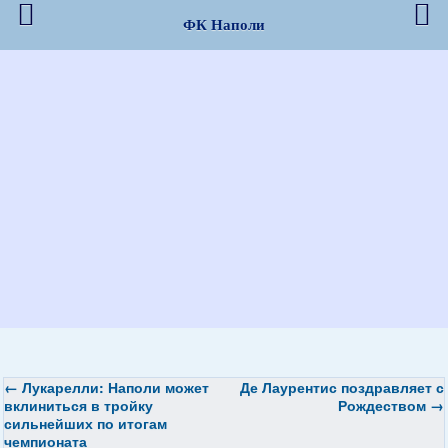
ФК Наполи
←
Лукарелли: Наполи может
Де Лаурентис поздравляет с
вклиниться в тройку
Рождеством
→
сильнейших по итогам
чемпионата