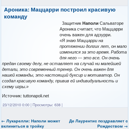
Ароника: Маццарри построил красивую
команду
Защитник
Наполи
Сальваторе
Ароника считает, что Маццарри
очень важен для адзурри.
«Я знаю Маццарри на
протяжении долгих лет, он мало
изменился за это время. Работа
для него — это все. Он очень
предан своему делу, не оставляет на случай ни малейшей
детали, это современный тренер. Он очень важен для
нашей команды, это настоящий буксир и мотиватор. Он
создал красивую команду, привив ей индивидуальность и
схему игры.»
Источник: tuttonapoli.net
23/12/2010 0:00
|
Просмотры: 638
|
←
Лукарелли: Наполи может
Де Лаурентис поздравляет с
вклиниться в тройку
Рождеством
→