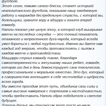
футболе.
Этот сезон, помимо своего блеска, станет историей
неаполитанского футбола, показывая нашу ежедневную
работу и награждая беспредельную страсть, с которой вы,
болельщики, храните веру в адзурри и гоните вперед
команду.
Наполи показал уже целую эпоху, в которой клуб выигрывал
матчи на последних секундах — это точный показатель
отважного и непреклонного духа народа, который всегда
умел бороться с любой трудностью. Именно вы даете нам
каждый год энергию, чтобы противостоять с пылом в
каждом матче и противодействии.
Маццарри строил команду также, благодаря
самоотверженности и энтузиазму наших ребят, команде,
которая изо дня в день демонстрирует свое техническое,
профессиональное и моральное качество. Это дух, который
в совершенстве воплощает в себе честолюбие и щедрость
всего города.
Мы вместе проходим этот путь, объединив свои силы и
самые высокие намерения с терпением и настойчивостью,
чтобы предоставить Наполи образ победителя и светлое
будущее.
Дорогие друзья, мы произносим этот тост на наше