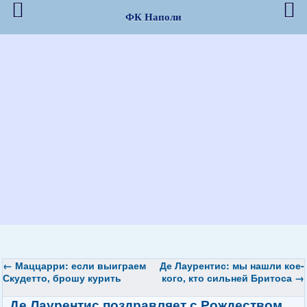
ФК Наполи
←
Маццарри: если выиграем
Де Лаурентис: мы нашли кое-
Скудетто, брошу курить
кого, кто сильней Бритоса
→
Де Лаурентис поздравляет с Рождеством