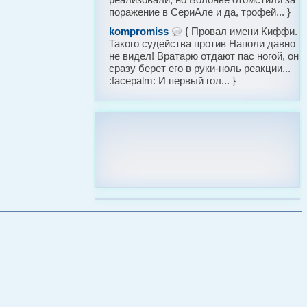
поражение в СериАле и да, трофей... }
kompromiss
{ Провал имени Киффи.
Такого судейства против Наполи давно
не видел! Вратарю отдают пас ногой, он
сразу берет его в руки-ноль реакции...
:facepalm: И первый гол... }