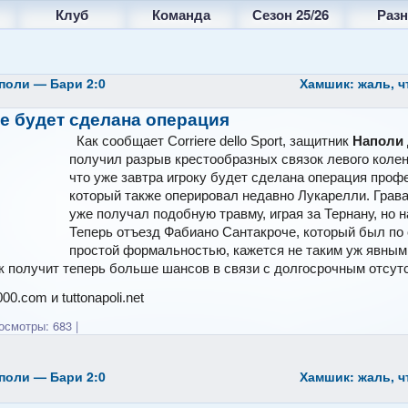
Клуб
Команда
Сезон 25/26
Разн
поли — Бари 2:0
Хамшик: жаль, ч
е будет сделана операция
Как сообщает Corriere dello Sport, защитник
Наполи
получил разрыв крестообразных связок левого колен
что уже завтра игроку будет сделана операция про
который также оперировал недавно Лукарелли. Грава
уже получал подобную травму, играя за Тернану, но н
Теперь отъезд Фабиано Сантакроче, который был по 
простой формальностью, кажется не таким уж явным.
 получит теперь больше шансов в связи с долгосрочным отсут
00.com и tuttonapoli.net
смотры: 683
|
поли — Бари 2:0
Хамшик: жаль, ч