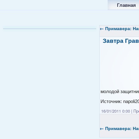
Главная
←
Примавера: На
Завтра Грав
молодой защитник
Источник: napoli20
16/01/2011 0:00
|
Про
←
Примавера: На