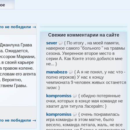
ое
то не победили
→
Свежие комментарии на сайте
sever
{ По итогу , на моей памяти,
Джанлука Грава
наверное самого "больного " на травмы
а. Ожидается,
сезона. Уверенное второе место в
фессором Мариани,
серии А. Как Конте этого добился мне
 в своей карьере
не... }
а правом колене.
manabozo
{ А я не понял, у нас что -
словам его агента
полно игроков) У нас к концу
 Вероятно,
чемпионата 9 человек живых останется
ствием Гравы.
:wow: }
kompromiss
{ обидно потерянные
очки, которых в конце мая команде не
хватит для титула :facepalm: }
kompromiss
{ очень понравилась
то не победили
→
игра команды в этом матче, было
весело, команда летала, жаль, не все
реализовали, но Болонье отомстили за