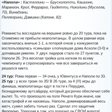
«Наполи» :
Кастеллини — Брусколотти, Кашионе,
Марангон, Крол, Феррарио, Гвидетти, Николини (Муселла,
70), Винадзани,
Пеллегрини, Дамиани (Капоне, 82)
Романисты восседали на вершине ровно до 20 тура, пока на
Олимпико не прибыли неаполитанцы. В целом равная игра
закончилась вничью 1-1, а потерей очков у конкурентов
воспользовалась «синьора» хлопнувшая дома Асколи (3-0) и
догнавшая римлян. У двух лидеров стало по 27 пунктов, у
Наполи 26. Эта веселая тройка шла катком по всему
чемпионату и спрогнозировать чем все завершиться не
решался никто.
24 тур:
Рома первая — 34 очка, у Ювентуса и Наполи по 33.
25 тур :
у всех троих по 35! В 26 туре, за 4 (!!!) игры до
финиша, неаполитанцы едут в гости к Перудже,
безнадежному аутсайдеру, который досрочно обеспечил себе
вылет. То, что произошло на поле Ренато Кури иначе, как
катастрофой и не назовешь. Наполи, доминировавший весь
матч, сумел забить только раз. Сделал это защитник
Феррарио. Трагедия в том, что поразил он СВОИ ворота!