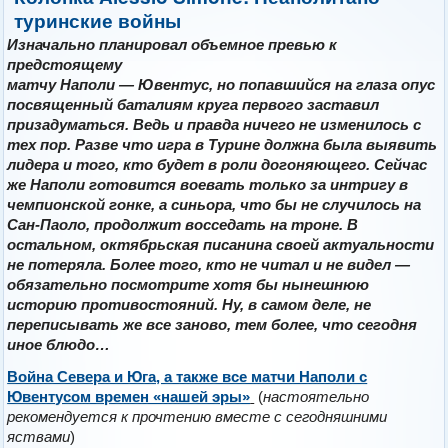
туринские войны
Изначально планировал объемное превью к
предстоящему
матчу Наполи — Ювентус, но попавшийся на глаза опус
посвященный баталиям круга первого заставил
призадуматься. Ведь и правда ничего не изменилось с
тех пор. Разве что игра в Турине должна была выявить
лидера и того, кто будет в роли догоняющего. Сейчас
же Наполи готовится воевать только за интригу в
чемпионской гонке, а синьора, что бы не случилось на
Сан-Паоло, продолжит восседать на троне. В
остальном, октябрьская писанина своей актуальности
не потеряла. Более того, кто не читал и не видел —
обязательно посмотрите хотя бы нынешнюю
историю противостояний. Ну, в самом деле, не
переписывать же все заново, тем более, что сегодня
иное блюдо…
Война Севера и Юга, а также все матчи Наполи с
Ювентусом времен «нашей эры»
(
настоятельно
рекомендуется к прочтению вместе с сегодняшними
яствами
)