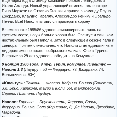
Еще через год в столицу Кампаньи прибыл легендарный
Итало Аллоди. Новый управляющий поменял алленаторе
Рино Маркези на Оттавио Бьянки и привел в команду Бруно
Джордано, Клаудио Гареллу, Алессандро Ренику и Эральдо
Печчи. Все! Наполи готовился примерить корону.
В чемпионате 1985/86 удалось финишировать лишь на
третьем месте, но уж больно хорош был Ювентус и слишком
нестабильным был Наполи. Зато в следующем сезоне пала и
синьора. Причем символично, что Наполи стал единоличным
лидером именно после ноябрьского матча с Юве в Турине.
Впервые за 29 лет удалось победить на Комунале!
9 ноября 1986 года. 9 тур. Турин. Комунале. Ювентус —
Наполи 1:3
(Лаудруп, 50 — Феррарио, 73, Джордано, 74,
Вольпеччина, 90+)
«Ювентус»
:
Таккони — Фаверо, Кабрини, Бонини (Бонетти,
33), Брио, Карикола, Мауро (Пиоли, 56), Манфредониа,
Серена, Платини, Лаудруп
Наполи:
Гарелла — Брусколотти, Феррара, Баньи,
Феррарио, Реника, Сола (Карневале, 8), Де Наполи, Джордано,
Марадона,