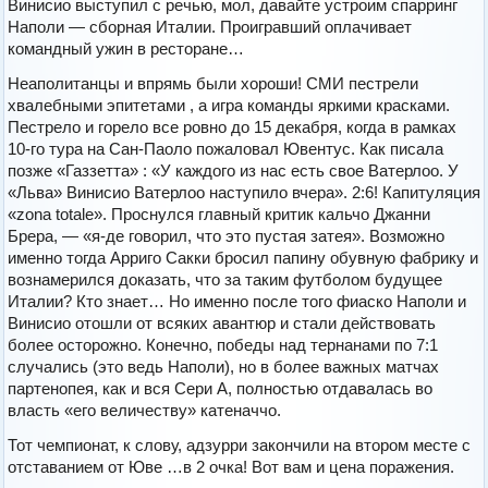
Винисио выступил с речью, мол, давайте устроим спарринг
Наполи — сборная Италии. Проигравший оплачивает
командный ужин в ресторане…
Неаполитанцы и впрямь были хороши! СМИ пестрели
хвалебными эпитетами , а игра команды яркими красками.
Пестрело и горело все ровно до 15 декабря, когда в рамках
10-го тура на Сан-Паоло пожаловал Ювентус. Как писала
позже «Газзетта» : «У каждого из нас есть свое Ватерлоо. У
«Льва» Винисио Ватерлоо наступило вчера». 2:6! Капитуляция
«zona totale». Проснулся главный критик кальчо Джанни
Брера, — «я-де говорил, что это пустая затея». Возможно
именно тогда Арриго Сакки бросил папину обувную фабрику и
вознамерился доказать, что за таким футболом будущее
Италии? Кто знает… Но именно после того фиаско Наполи и
Винисио отошли от всяких авантюр и стали действовать
более осторожно. Конечно, победы над тернанами по 7:1
случались (это ведь Наполи), но в более важных матчах
партенопея, как и вся Сери А, полностью отдавалась во
власть «его величеству» катеначчо.
Тот чемпионат, к слову, адзурри закончили на втором месте с
отставанием от Юве …в 2 очка! Вот вам и цена поражения.