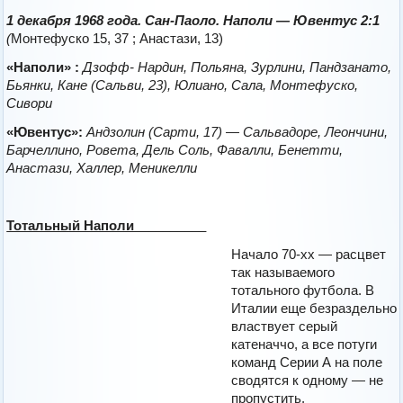
1 декабря 1968 года. Сан-Паоло. Наполи — Ювентус 2:1
(
Монтефуско 15, 37 ; Анастази, 13)
«Наполи» :
Дзофф- Нардин, Польяна, Зурлини, Пандзанато,
Бьянки, Кане (Сальви, 23), Юлиано, Сала, Монтефуско,
Сивори
«Ювентус»:
Андзолин (Сарти, 17) — Сальвадоре, Леончини,
Барчеллино, Ровета, Дель Соль, Фавалли, Бенетти,
Анастази, Халлер, Меникелли
Тотальный Наполи _________
Начало 70-хх — расцвет
так называемого
тотального футбола. В
Италии еще безраздельно
властвует серый
катеначчо, а все потуги
команд Серии А на поле
сводятся к одному — не
пропустить.