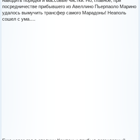
наводить порядки и массовые чистки. Но, главное, при
посредничестве прибывшего из Авеллино Пьерпаоло Марино
удалось вымучить трансфер самого Марадоны! Неаполь
сошел с ума….