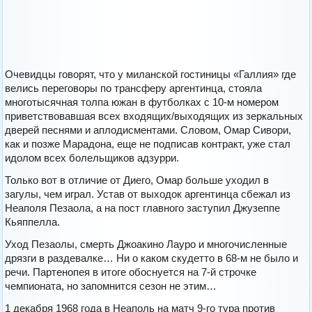
Очевидцы говорят, что у миланской гостиницы «Галлия» где
велись переговоры по трансферу аргентинца, стояла
многотысячная толпа южан в футболках с 10-м номером
приветствовавшая всех входящих/выходящих из зеркальных
дверей песнями и аплодисментами. Словом, Омар Сивори,
как и позже Марадона, еще не подписав контракт, уже стал
идолом всех болельщиков адзурри.
Только вот в отличие от Диего, Омар больше уходил в
загулы, чем играл. Устав от выходок аргентинца сбежал из
Неаполя Пезаола, а на пост главного заступил Джузеппе
Кьяппелла.
Уход Пезаолы, смерть Джоакино Лауро и многочисленные
дрязги в раздевалке… Ни о каком скудетто в 68-м не было и
речи. Партенопея в итоге обоснуется на 7-й строчке
чемпионата, но запомнится сезон не этим…
1 декабря 1968 года в Неаполь на матч 9-го тура против