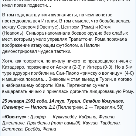
имел права подвести…
В том году, как шутили журналисты, на чемпионство
претендовала вся Италия. В том смысле, что борьба велась
между Севером (Ювентус), Центром (Рома) и Югом
(Неаполь). Синьора напоминала боевое орудие без слабых
мест, которым умело управлял Трапаттони, Рома поражала
воображение атакующим футболом, а Наполи
демонстрировал чудеса тактики.
Хотя, как говорится, поначалу ничего не предвещало: ничья с
Катадзаро, поражение от Асколи (2-3) и Интера (0-3). Но в 5-м
туре адзурри прибили на Сан-Паоло «римскую волчицу» (4-0)
и машинка поехала… Знаковым стал выезд в Турин, в логово
к набиравшему обороты Юве. Партенопея сумела
выцарапать ничью и принялась догонять лидировавшую Рому.
2
5 января 1981 года. 14 тур. Турин. Стадио Комунале.
Ювентус — Наполи 1:1
(Пеллегрини, 2 — Тарделли, 58)
«Ювентус»
:
Дзофф — Куккуредду, Кабрини, Фурино,
Джентиле, Пранделли (тот самый!), Каузио, Тарделли,
Беттега, Брейди, Фанна