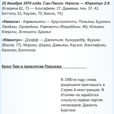
15 декабря 1974 года. Сан-Паоло. Наполи — Ювентус 2:6
(Клеричи 62, 73 — Альтафини, 27; Дамиани, пен. 37, 41;
Беттега, 51; Каузио, 70; Виола, 79;)
«Наполи»
:
Карминьяти — Брусколотти, Польяна, Бургнич,
Ландини, Орландини, Рампанти (Фераддини, 46), Юлиано,
Клеричи, Эспозито, Бралья
«Ювентус»
:
Дзофф — Джентиле, Куккуредду, Фурино
(Виола, 77), Морини, Ширеа, Дамьяни, Каузио, Альтафини,
Капелло, Беттега
Крол-Тим и проклятая Перуджа
В 1980-м году снова
разрешили приглашать в
Серию А иностранцев. В
Италию на заработки
хлынула первая партия
легионеров: Даниэль
Бертони