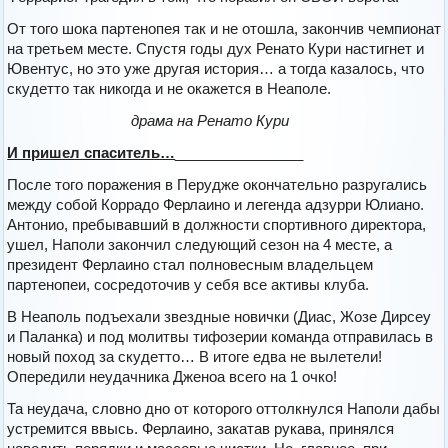
От того шока партенопея так и не отошла, закончив чемпионат
на третьем месте. Спустя годы дух Ренато Кури настигнет и
Ювентус, но это уже другая история… а тогда казалось, что
скудетто так никогда и не окажется в Неаполе.
драма на Ренато Кури
И пришел спаситель…
________________
После того поражения в Перудже окончательно разругались
между собой Коррадо Ферлаино и легенда адзурри Юлиано.
Антонио, пребывавший в должности спортивного директора,
ушел, Наполи закончил следующий сезон на 4 месте, а
президент Ферлаино стал полновесным владельцем
партенопеи, сосредоточив у себя все активы клуба.
В Неаполь подъехали звездные новички (Диас, Жозе Дирсеу
и Паланка) и под молитвы тифозерии команда отправилась в
новый поход за скудетто… В итоге едва не вылетели!
Опередили неудачника Дженоа всего на 1 очко!
Та неудача, словно дно от которого оттолкнулся Наполи дабы
устремится ввысь. Ферлаино, закатав рукава, принялся