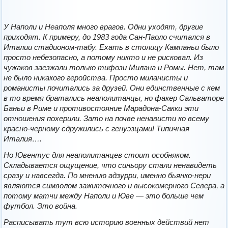
У Наполи и Неаполя много врагов. Одни уходят, другие
приходят. К примеру, до 1983 года Сан-Паоло считался в
Италии стадионом-табу. Ехать в столицу Кампаньи было
просто небезопасно, а потому никто и не рисковал. Из
чужаков заезжали только тифози Милана и Ромы. Нет, там
не было никакого геройства. Просто миланисты и
романисты почитались за друзей. Они единственные с кем
в то время братались неаполитанцы, но факер Сальваторе
Баньи в Риме и противостояние Марадона-Сакки эти
отношения похерили. Зато на почве ненависти ко всему
красно-черному сдружились с генуэзцами! Типичная
Италия….
Но Ювентус для неаполитанцев стоит особняком.
Складывается ощущение, что синьору стали ненавидеть
сразу и навсегда. По мнению адзурри, именно бьянко-нери
являются символом зажиточного и высокомерного Севера, а
потому матчи между Наполи и Юве — это больше чем
футбол. Это война.
Расписывать тут всю историю военных действий нет