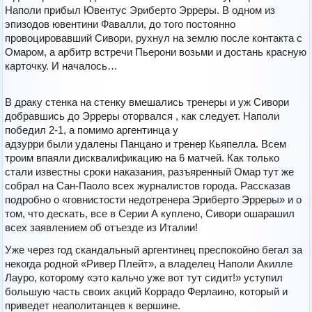
Наполи прибыл Ювентус Эриберто Эрреры. В одном из
эпизодов ювентини Фавалли, до того постоянно
провоцировавший Сивори, рухнул на землю после контакта с
Омаром, а арбитр встречи Пьерони возьми и достань красную
карточку. И началось…
В драку стенка на стенку вмешались тренеры и уж Сивори
добравшись до Эрреры оторвался , как следует. Наполи
победил 2-1, а помимо аргентинца у
адзурри были удалены Панцано и тренер Кьяпелла. Всем
троим впаяли дисквалификацию на 6 матчей. Как только
стали известны сроки наказания, разъяренный Омар тут же
собрал на Сан-Паоло всех журналистов города. Рассказав
подробно о «говнистости недотренера Эриберто Эрреры» и о
том, что дескать, все в Серии А куплено, Сивори ошарашил
всех заявлением об отъезде из Италии!
Уже через год скандальный аргентинец преспокойно бегал за
некогда родной «Ривер Плейт», а владелец Наполи Акилле
Лауро, которому «это кальчо уже вот тут сидит!» уступил
большую часть своих акций Коррадо Ферлаино, который и
приведет неаполитанцев к вершине.