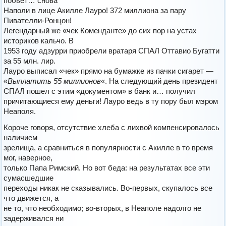
побьет… снова
Наполи в лице Акилле Лауро! 372 миллиона за пару
Пивателли-Ронцон!
Легендарный же «чек Коменданте» до сих пор на устах
историков кальчо. В
1953 году адзурри приобрели вратаря СПАЛ Оттавио Бугатти
за 55 млн. лир.
Лауро выписал «чек» прямо на бумажке из пачки сигарет —
«
Выплатить 55 миллионов
«. На следующий день президент
СПАЛ пошел с этим «документом» в банк и… получил
причитающиеся ему деньги! Лауро ведь в ту пору был мэром
Неаполя.
Короче говоря, отсутствие хлеба с лихвой компенсировалось
наличием
зрелища, а сравниться в популярности с Акилле в то время
мог, наверное,
только Папа Римский. Но вот беда: на результатах все эти
сумасшедшие
переходы никак не сказывались. Во-первых, скупалось все
что движется, а
не то, что необходимо; во-вторых, в Неаполе надолго не
задерживался ни