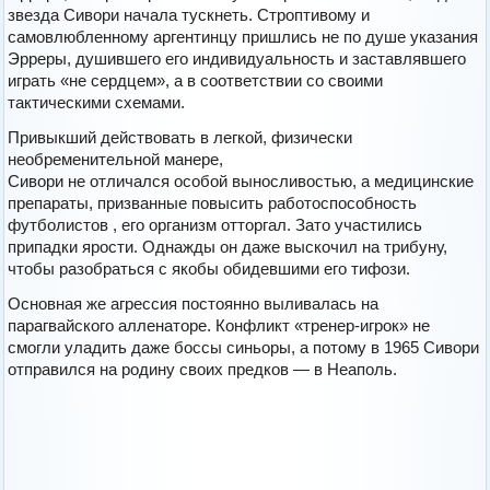
звезда Сивори начала тускнеть. Строптивому и
самовлюбленному аргентинцу пришлись не по душе указания
Эрреры, душившего его индивидуальность и заставлявшего
играть «не сердцем», а в соответствии со своими
тактическими схемами.
Привыкший действовать в легкой, физически
необременительной манере,
Сивори не отличался особой выносливостью, а медицинские
препараты, призванные повысить работоспособность
футболистов , его организм отторгал. Зато участились
припадки ярости. Однажды он даже выскочил на трибуну,
чтобы разобраться с якобы обидевшими его тифози.
Основная же агрессия постоянно выливалась на
парагвайского алленаторе. Конфликт «тренер-игрок» не
смогли уладить даже боссы синьоры, а потому в 1965 Сивори
отправился на родину своих предков — в Неаполь.