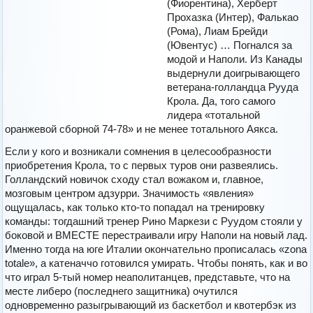
(Фиорентина), Херберт
Прохазка (Интер), Фалькао
(Рома), Лиам Брейди
(Ювентус) … Погнался за
модой и Наполи. Из Канады
выдернули доигрывающего
ветерана-голландца Рууда
Крола. Да, того самого
лидера «тотальной
оранжевой сборной 74-78» и не менее тотального Аякса.
Если у кого и возникали сомнения в целесообразности
приобретения Крола, то с первых туров они развеялись.
Голландский новичок сходу стал вожаком и, главное,
мозговым центром адзурри. Значимость «явления»
ощущалась, как только кто-то попадал на тренировку
команды: тогдашний тренер Рино Маркези с Руудом стояли у
боковой и ВМЕСТЕ перестраивали игру Наполи на новый лад.
Именно тогда на юге Италии окончательно прописалась «zona
totale», а катеначчо готовился умирать. Чтобы понять, как и во
что играл 5-тый номер неаполитанцев, представьте, что на
месте либеро (последнего защитника) очутился
одновременно разыгрывающий из баскетбол и квотербэк из