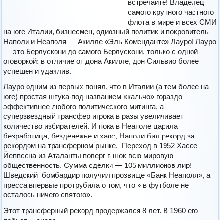
встречайте! Владелец
самого крупного частного
флота в мире и всех СМИ
на юге Италии, бизнесмен, одиозный политик и покровитель
Наполи и Неаполя — Акилле «Эль Коменданте» Лауро! Лауро
— это Берлускони до самого Берлускони, только с одной
оговоркой: в отличие от дона Акилле, дон Сильвио более
успешен и удачлив.
Лауро одним из первых понял, что в Италии (а тем более на
юге) простая штука под названием «кальчо» гораздо
эффективнее любого политического митинга, а
суперзвездный трансфер игрока в разы увеличивает
количество избирателей. И пока в Неаполе царила
безработица, безденежье и хаос, Наполи бил рекорд за
рекордом на трансферном рынке. Переход в 1952 Хассе
Йеппсона из Аталанты поверг в шок всю мировую
общественность. Сумма сделки — 105 миллионов лир!
Шведский бомбардир получил прозвище «Банк Неаполя», а
пресса впервые протрубила о том, что » в футболе не
осталось ничего святого».
Этот трансферный рекорд продержался 8 лет. В 1960 его