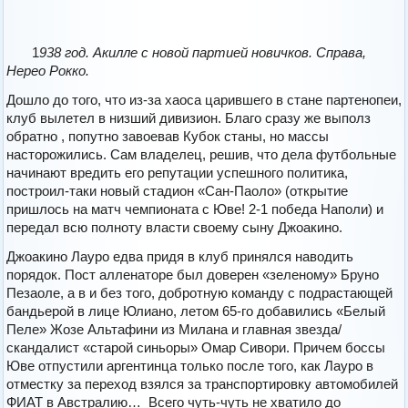
1
938 год. Акилле с новой партией новичков. Справа,
Нерео Рокко.
Дошло до того, что из-за хаоса царившего в стане партенопеи,
клуб вылетел в низший дивизион. Благо сразу же выполз
обратно , попутно завоевав Кубок станы, но массы
насторожились. Сам владелец, решив, что дела футбольные
начинают вредить его репутации успешного политика,
построил-таки новый стадион «Сан-Паоло» (открытие
пришлось на матч чемпионата с Юве! 2-1 победа Наполи) и
передал всю полноту власти своему сыну Джоакино.
Джоакино Лауро едва придя в клуб принялся наводить
порядок. Пост алленаторе был доверен «зеленому» Бруно
Пезаоле, а в и без того, добротную команду с подрастающей
бандьерой в лице Юлиано, летом 65-го добавились «Белый
Пеле» Жозе Альтафини из Милана и главная звезда/
скандалист «старой синьоры» Омар Сивори. Причем боссы
Юве отпустили аргентинца только после того, как Лауро в
отместку за переход взялся за транспортировку автомобилей
ФИАТ в Австралию… Всего чуть-чуть не хватило до