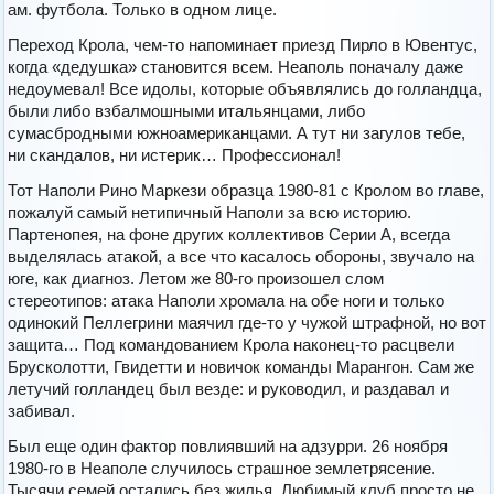
ам. футбола. Только в одном лице.
Переход Крола, чем-то напоминает приезд Пирло в Ювентус,
когда «дедушка» становится всем. Неаполь поначалу даже
недоумевал! Все идолы, которые объявлялись до голландца,
были либо взбалмошными итальянцами, либо
сумасбродными южноамериканцами. А тут ни загулов тебе,
ни скандалов, ни истерик… Профессионал!
Тот Наполи Рино Маркези образца 1980-81 с Кролом во главе,
пожалуй самый нетипичный Наполи за всю историю.
Партенопея, на фоне других коллективов Серии А, всегда
выделялась атакой, а все что касалось обороны, звучало на
юге, как диагноз. Летом же 80-го произошел слом
стереотипов: атака Наполи хромала на обе ноги и только
одинокий Пеллегрини маячил где-то у чужой штрафной, но вот
защита… Под командованием Крола наконец-то расцвели
Брусколотти, Гвидетти и новичок команды Марангон. Сам же
летучий голландец был везде: и руководил, и раздавал и
забивал.
Был еще один фактор повлиявший на адзурри. 26 ноября
1980-го в Неаполе случилось страшное землетрясение.
Тысячи семей остались без жилья. Любимый клуб просто не