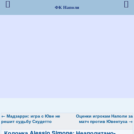
ФК Наполи
←
Мадзарри: игра с Юве не
Оценки игрокам Наполи за
решит судьбу Скудетто
матч против Ювентуса
→
Колонка Alessio Simone: Неаполитано-