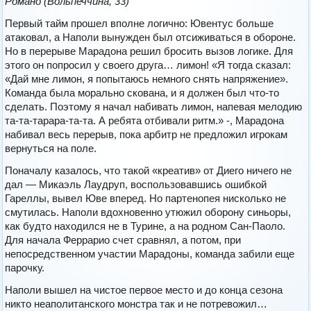
Романо (Вольпеччина, 33)
Первый тайм прошел вполне логично: Ювентус больше
атаковал, а Наполи вынужден был отсиживаться в обороне.
Но в перерыве Марадона решил бросить вызов логике. Для
этого он попросил у своего друга… лимон! «Я тогда сказал:
«Дай мне лимон, я попытаюсь немного снять напряжение».
Команда была морально скована, и я должен был что-то
сделать. Поэтому я начал набивать лимон, напевая мелодию
та-та-тарара-та-та. А ребята отбивали ритм.» -, Марадона
набивал весь перерыв, пока арбитр не предложил игрокам
вернуться на поле.
Поначалу казалось, что такой «креатив» от Диего ничего не
дал — Микаэль Лаудруп, воспользовавшись ошибкой
Гареллы, вывел Юве вперед. Но партенопея нисколько не
смутилась. Наполи вдохновенно утюжил оборону синьоры,
как будто находился не в Турине, а на родном Сан-Паоло.
Для начала Феррарио счет сравнял, а потом, при
непосредственном участии Марадоны, команда забили еще
парочку.
Наполи вышел на чистое первое место и до конца сезона
никто неаполитанского монстра так и не потревожил…