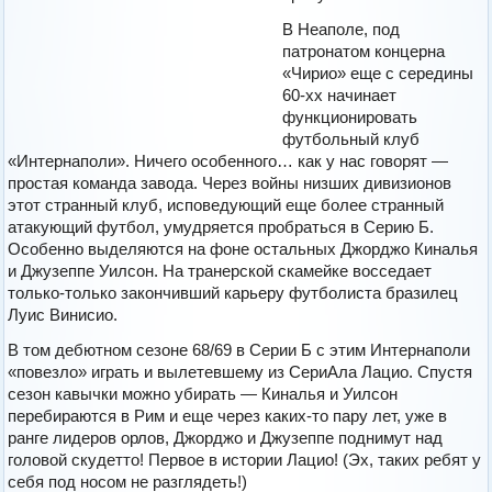
В Неаполе, под
патронатом концерна
«Чирио» еще с середины
60-хх начинает
функционировать
футбольный клуб
«Интернаполи». Ничего особенного… как у нас говорят —
простая команда завода. Через войны низших дивизионов
этот странный клуб, исповедующий еще более странный
атакующий футбол, умудряется пробраться в Серию Б.
Особенно выделяются на фоне остальных Джорджо Киналья
и Джузеппе Уилсон. На транерской скамейке восседает
только-только закончивший карьеру футболиста бразилец
Луис Винисио.
В том дебютном сезоне 68/69 в Серии Б с этим Интернаполи
«повезло» играть и вылетевшему из СериАла Лацио. Спустя
сезон кавычки можно убирать — Киналья и Уилсон
перебираются в Рим и еще через каких-то пару лет, уже в
ранге лидеров орлов, Джорджо и Джузеппе поднимут над
головой скудетто! Первое в истории Лацио! (Эх, таких ребят у
себя под носом не разглядеть!)