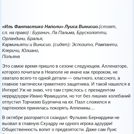
«Иль Фантастико Наполи» Луиса Винисио.
(стоят,
сл. на право) : Бургнич, Ла Пальма, Брусколотти,
Орландини, Бралья,
Карминьяти и Винисио. (сидят): Эспозито, Рампанти,
Клеричи, Юлиано,
Польяна
Это самое время пришло в сезоне следующем. Алленаторе,
которого почитали в Неаполе не иначе как пророком, не
хватало всего-то одной детали — опытного, классного, а
главное тактически грамотного защитника. И такой нашелся в
Интере! Уж не знаю, что там стряслось с президентом
неррадзурри Ивано Фраиццоли, но тот без лишних колебаний
отпустил Торчизио Бургнича на юг. Пазл сложился и
партенопея принялась покорять Аппенины…
В октябре разгорается скандал: Фульвио Бернардини не
вызвал в главную Скуадру ни одного игрока адзурри!
Общественность вопит о предвзятости. Даже сам Луис