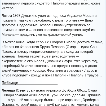
завоевания первого скудетто: Наполи опередил всех, кроме
Интера.
Летом 1967 Джоакино увел из-под носа Анджело Моратти,
пожалуй, главную трансферную цель того лета — Дино
Дзоффа. Подопечные Пезаолы вновь устремились за
чемпионством и … снова партенопею опережает клуб из
Милана — праздник уже на красно-черной улице.
В межсезонье, когда ссоры с Омаром Сивори достигают пика,
сбегает во Флоренцию Бруно Пезаола (Омар — идол Сан-
Паоло, а потому неприкосновенен), а в след за потерей
тренера, Наполи теряет еще и руководителя —
скоропостижно скончался Джоакино Лауро. Уже через год,
скорбящий Акилле окончательно продаст основную долю
акций «инженеру» Коррадо Ферлаино и эра семьи Лауро в
клубе подойдет к концу, а пока Наполи и Неаполь в трауре…
Побоище_____________________
Легенда Ювентуса и всего мирового футбола 60-хх, Омар
Сивори покидал «синьору» и Турин со скандалами. Причина
— тогдашний энтренадор бьянко-нери парагваец Эриберто
Эррера, который пришел в клуб как раз в тот момент, когда