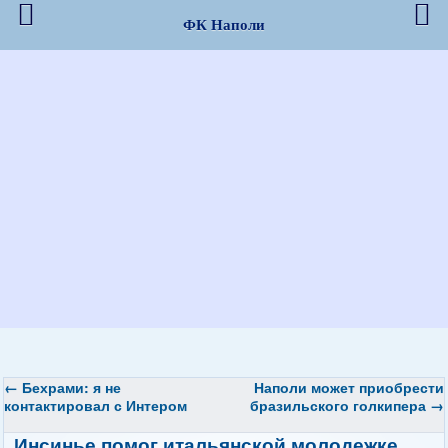
ФК Наполи
←
Бехрами: я не
Наполи может приобрести
контактировал с Интером
бразильского голкипера
→
Инсинье помог итальянской молодежке