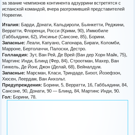
за звание чемпионов континента адзуррини встретятся с
испанской командой, вчера разгромившей представителей
Норвегии.
Италия:
Барди, Донати, Кальдироли, Бьянкетти, Реджини,
Верратти, Флоренци, Росси (Крими, 90), Иммобиле
(Габбьядини, 62), Инсинье (Сансоне, 85), Борини.
Запасные:
Леали, Капуано, Сапонара, Бираги, Коломби,
Марроне, Бертолаччи, Палоски, Дестро.
Голландия:
Зут, Ван Рей, Де Врей (Ван дер Хорн Майк, 75),
Мартинс Инди, Блинд (Фер, 84), Строотман, Махер, Ван
Гинкель, Де Йонг, Джон (Делай, 68), Вейналдум.
Запасные:
Марсман, Класи, Триндаде, Бизот, Йозефзон,
Хюсен, Леердам, Ван Анхольт.
Предупреждения:
Борини, 5, Верратти, 16, Габбьядини, 84,
Сансоне, 90, Донати, 90 — Блинд, 84, Мартинс Инди, 90.
Гол:
Борини, 78.