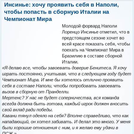
Инсинье: хочу проявить себя в Наполи,
чтобы попасть в сборную Италии на
Чемпионат Мира
Молодой форвард Наполи
Лоренцо Инсинье отметил, что в
предстоящем сезоне хочет во
всей красе показать себя, чтобы
поехать на Чемпионат Мира в
Бразилию в составе сборной
Италии.
«Я делаю все, чтобы завоевать доверие Бенитеса. Я хочу
играть постоянно, учитывая, что в следующем году будет
Чемпионат Мира. И мне бы хотелось отлично проявить
себя в составе Наполи, чтобы попробовать завоевать
вызов в сборную от Пранделли.
Мертенс? У нас не будет соперничества, вся команда
всегда должна быть готова, каждый игрок должен вносить
свой вклад ради победы.
Кавани тянул одеяло на себя? Вполне справедливо, что как
нападающий, он хотел забивать. И делал это много. У меня
были хорошие отношения с ним, и я желаю ему удачи в
ПСЖ.»