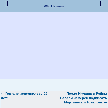
ФК Наполи
←
Гаргано исполнилось 29
После Игуаина и Рейны
лет!
Наполи намерен подписать
Мартинеса и Гоналона
→