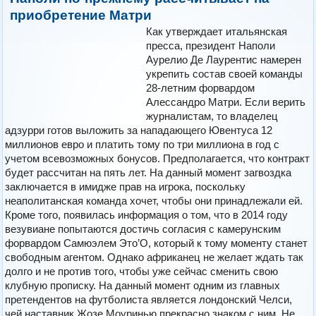
приобретение Матри
Как утверждает итальянская
пресса, президент Наполи
Аурелио Де Лаурентис намерен
укрепить состав своей команды
28-летним форвардом
Алессандро Матри. Если верить
журналистам, то владелец
адзурри готов выложить за нападающего Ювентуса 12
миллионов евро и платить тому по три миллиона в год с
учетом всевозможных бонусов. Предполагается, что контракт
будет рассчитан на пять лет. На данный момент загвоздка
заключается в имидже прав на игрока, поскольку
неаполитанская команда хочет, чтобы они принадлежали ей.
Кроме того, появилась информация о том, что в 2014 году
везувиане попытаются достичь согласия с камерунским
форвардом Самюэлем Это’О, который к тому моменту станет
свободным агентом. Однако африканец не желает ждать так
долго и не против того, чтобы уже сейчас сменить свою
клубную прописку. На данный момент одним из главных
претендентов на футболиста является лондонский Челси,
чей наставник Жозе Моуринью прекрасно знаком с ним. Не