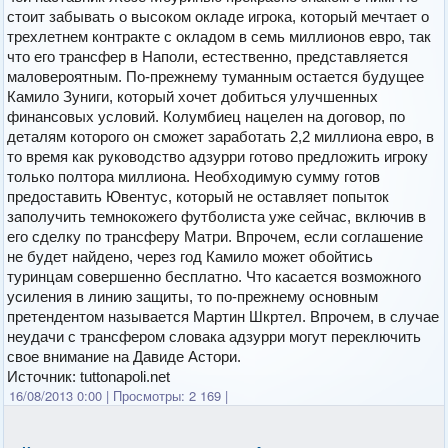
стоит забывать о высоком окладе игрока, который мечтает о
трехлетнем контракте с окладом в семь миллионов евро, так
что его трансфер в Наполи, естественно, представляется
маловероятным. По-прежнему туманным остается будущее
Камило Зуниги, который хочет добиться улучшенных
финансовых условий. Колумбиец нацелен на договор, по
деталям которого он сможет заработать 2,2 миллиона евро, в
то время как руководство адзурри готово предложить игроку
только полтора миллиона. Необходимую сумму готов
предоставить Ювентус, который не оставляет попыток
заполучить темнокожего футболиста уже сейчас, включив в
его сделку по трансферу Матри. Впрочем, если соглашение
не будет найдено, через год Камило может обойтись
туринцам совершенно бесплатно. Что касается возможного
усиления в линию защиты, то по-прежнему основным
претендентом называется Мартин Шкртел. Впрочем, в случае
неудачи с трансфером словака адзурри могут переключить
свое внимание на Давиде Астори.
Источник: tuttonapoli.net
16/08/2013 0:00
|
Просмотры: 2 169
|