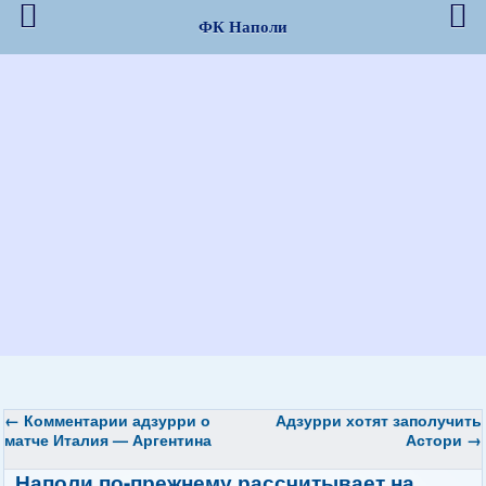
ФК Наполи
←
Комментарии адзурри о
Адзурри хотят заполучить
матче Италия — Аргентина
Астори
→
Наполи по-прежнему рассчитывает на