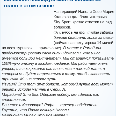
голов в этом сезоне
Нападающий Наполи Хосе Мария
Кальехон дал блиц-интервью
Sky Sport, кратко ответив на ряд
вопросов.
«Я целюсь на то, чтобы забить
больше двадцати голов за сезон
(сейчас на счету игрока 14 мячей
во всех турнирах — примечание)
. В матче с Ромой мы
продемонстрировали свою силу и доказали, что у нас
имеется большой менталитет. Мы стараемся показывать
100%-ную отдачу в каждом поединке. Мы работаем очень
упорно, и в воскресенье нас вновь ждет важный матч, в
котором мы будем стремиться к тому, чтобы завоевать
три очка. Мы на верном пути.
Игуаин? Это тот футболист, который лучше всех может
решать исходы матчей в Серии А.
Марадона? Это бог. Одержав победу, мы сделали его
счастливым.
Бенитес и Каннаваро? Рафа — тренер-победитель.
Грустно, что Паоло покинул Наполи.
Чемпионат Мира? Это моя мечта.»