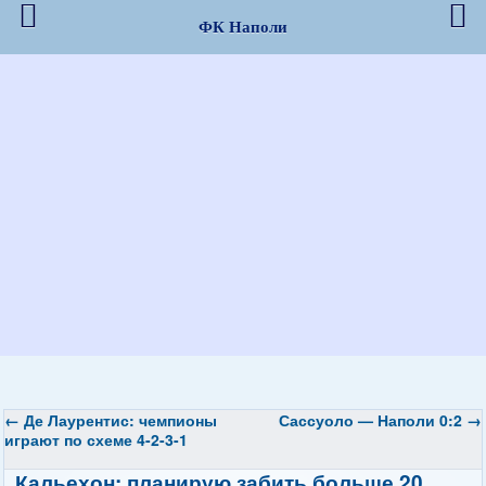
ФК Наполи
←
Де Лаурентис: чемпионы
Сассуоло — Наполи 0:2
→
играют по схеме 4-2-3-1
Кальехон: планирую забить больше 20