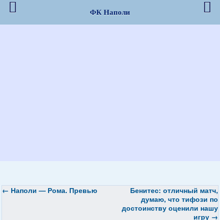
ФК Наполи
←
Наполи — Рома. Превью
Бенитес: отличный матч,
думаю, что тифози по
достоинству оценили нашу
игру
→