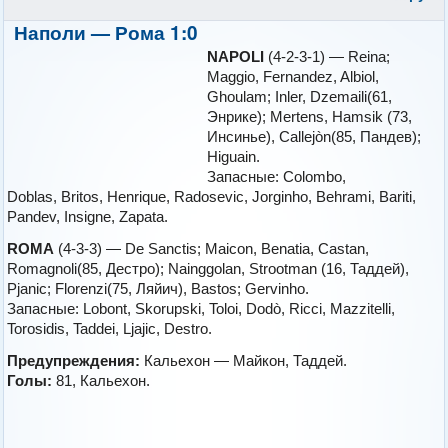
Наполи — Рома 1:0
NAPOLI
(4-2-3-1) — Reina;
Maggio, Fernandez, Albiol,
Ghoulam; Inler, Dzemaili(61,
Энрике); Mertens, Hamsik (73,
Инсинье), Callejòn(85, Пандев);
Higuain.
Запасные: Colombo,
Doblas, Britos, Henrique, Radosevic, Jorginho, Behrami, Bariti,
Pandev, Insigne, Zapata.
ROMA
(4-3-3) — De Sanctis; Maicon, Benatia, Castan,
Romagnoli(85, Дестро); Nainggolan, Strootman (16, Таддей),
Pjanic; Florenzi(75, Ляйич), Bastos; Gervinho.
Запасные: Lobont, Skorupski, Toloi, Dodò, Ricci, Mazzitelli,
Torosidis, Taddei, Ljajic, Destro.
Предупреждения:
Кальехон
— Майкон, Таддей.
Голы:
81, Кальехон.